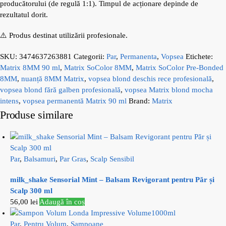
producătorului (de regulă 1:1). Timpul de acționare depinde de
rezultatul dorit.
⚠️ Produs destinat utilizării profesionale.
SKU:
3474637263881
Categorii:
Par
,
Permanenta
,
Vopsea
Etichete:
Matrix 8MM 90 ml
,
Matrix SoColor 8MM
,
Matrix SoColor Pre-Bonded
8MM
,
nuanță 8MM Matrix
,
vopsea blond deschis rece profesională
,
vopsea blond fără galben profesională
,
vopsea Matrix blond mocha
intens
,
vopsea permanentă Matrix 90 ml
Brand:
Matrix
Produse similare
Par
,
Balsamuri
,
Par Gras
,
Scalp Sensibil
milk_shake Sensorial Mint – Balsam Revigorant pentru Păr și
Scalp 300 ml
56,00
lei
Adaugă în coș
Par
,
Pentru Volum
,
Sampoane