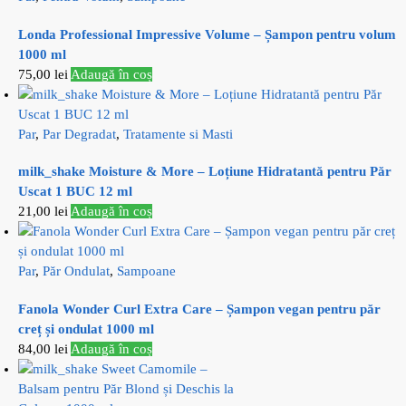
Londa Professional Impressive Volume – Șampon pentru volum
1000 ml
75,00
lei
Adaugă în coș
Par
,
Par Degradat
,
Tratamente si Masti
milk_shake Moisture & More – Loțiune Hidratantă pentru Păr
Uscat 1 BUC 12 ml
21,00
lei
Adaugă în coș
Par
,
Păr Ondulat
,
Sampoane
Fanola Wonder Curl Extra Care – Șampon vegan pentru păr
creț și ondulat 1000 ml
84,00
lei
Adaugă în coș