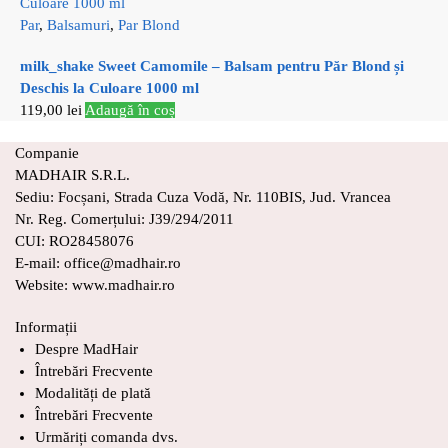
Par
,
Balsamuri
,
Par Blond
milk_shake Sweet Camomile – Balsam pentru Păr Blond și
Deschis la Culoare 1000 ml
119,00
lei
Adaugă în coș
Companie
MADHAIR S.R.L.
Sediu: Focșani, Strada Cuza Vodă, Nr. 110BIS, Jud. Vrancea
Nr. Reg. Comerțului: J39/294/2011
CUI: RO28458076
E-mail: office@madhair.ro
Website: www.madhair.ro
Informații
Despre MadHair
Întrebări Frecvente
Modalități de plată
Întrebări Frecvente
Urmăriți comanda dvs.