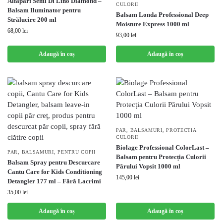
Alfaparf Semi Di Lino Diamond –
CULORII
Balsam Iluminator pentru
Balsam Londa Professional Deep
Strălucire 200 ml
Moisture Express 1000 ml
68,00
lei
93,00
lei
Adaugă în coș
Adaugă în coș
PAR
,
BALSAMURI
,
PROTECTIA
CULORII
Biolage Professional ColorLast –
PAR
,
BALSAMURI
,
PENTRU COPII
Balsam pentru Protecția Culorii
Balsam Spray pentru Descurcare
Părului Vopsit 1000 ml
Cantu Care for Kids Conditioning
145,00
lei
Detangler 177 ml – Fără Lacrimi
35,00
lei
Adaugă în coș
Adaugă în coș