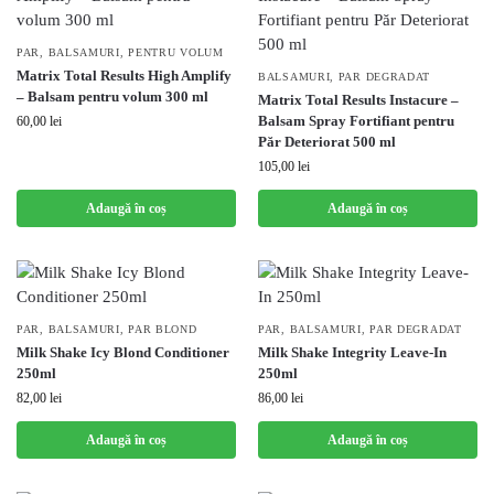
PAR
,
BALSAMURI
,
PENTRU VOLUM
Matrix Total Results High Amplify
BALSAMURI
,
PAR DEGRADAT
– Balsam pentru volum 300 ml
Matrix Total Results Instacure –
Balsam Spray Fortifiant pentru
60,00
lei
Păr Deteriorat 500 ml
105,00
lei
Adaugă în coș
Adaugă în coș
PAR
,
BALSAMURI
,
PAR BLOND
PAR
,
BALSAMURI
,
PAR DEGRADAT
Milk Shake Icy Blond Conditioner
Milk Shake Integrity Leave-In
250ml
250ml
82,00
lei
86,00
lei
Adaugă în coș
Adaugă în coș