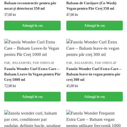
Balsam reconstructiv pentru păr
Balsam de Curățare (Co-Wash)
uscat și deteriorat 350 ml
Vegan pentru Păr Creț 350 ml
37,00
lei
47,00
lei
Adaugă în coș
Adaugă în coș
PAR
,
BALSAMURI
,
PAR ONDULAT
PAR
,
BALSAMURI
,
PAR ONDULAT
Fanola Wonder Curl Extra Care –
Fanola Wonder Curl Extra Care –
Balsam Leave-In Vegan pentru Păr
Balsam leave-in vegan pentru păr
Creț 1000 ml
creț 300 ml
72,00
lei
45,00
lei
Adaugă în coș
Adaugă în coș