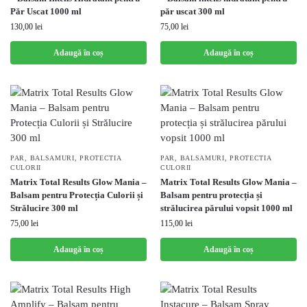
Păr Uscat 1000 ml
păr uscat 300 ml
130,00
lei
75,00
lei
Adaugă în coș
Adaugă în coș
PAR
,
BALSAMURI
,
PROTECTIA
PAR
,
BALSAMURI
,
PROTECTIA
CULORII
CULORII
Matrix Total Results Glow Mania –
Matrix Total Results Glow Mania –
Balsam pentru Protecția Culorii și
Balsam pentru protecția și
Strălucire 300 ml
strălucirea părului vopsit 1000 ml
75,00
lei
115,00
lei
Adaugă în coș
Adaugă în coș