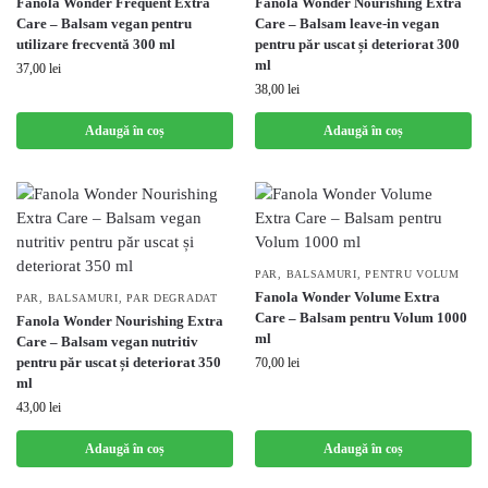
Fanola Wonder Frequent Extra
Fanola Wonder Nourishing Extra
Care – Balsam vegan pentru
Care – Balsam leave-in vegan
utilizare frecventă 300 ml
pentru păr uscat și deteriorat 300
ml
37,00
lei
38,00
lei
Adaugă în coș
Adaugă în coș
PAR
,
BALSAMURI
,
PENTRU VOLUM
Fanola Wonder Volume Extra
PAR
,
BALSAMURI
,
PAR DEGRADAT
Care – Balsam pentru Volum 1000
Fanola Wonder Nourishing Extra
ml
Care – Balsam vegan nutritiv
pentru păr uscat și deteriorat 350
70,00
lei
ml
43,00
lei
Adaugă în coș
Adaugă în coș