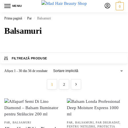
MENIU
0
Prima pagină
Par
Balsamuri
/
/
Balsamuri
FILTREAZĂ PRODUSE
Afișez 1 - 30 din 56 de rezultate
1
2
PAR
,
BALSAMURI
PAR
,
BALSAMURI
,
PAR DEGRADAT
,
PENTRU NETEZIRE
,
PROTECTIA