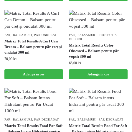
PAR
,
BALSAMURI
,
PAR ONDULAT
PAR
,
BALSAMURI
,
PROTECTIA
CULORII
Matrix Total Results A Curl Can
Matrix Total Results Color
Dream – Balsam pentru păr creț și
Obsessed – Balsam pentru păr
ondulat 300 ml
vopsit 300 ml
70,00
lei
65,00
lei
Adaugă în coș
Adaugă în coș
PAR
,
BALSAMURI
,
PAR DEGRADAT
PAR
,
BALSAMURI
,
PAR DEGRADAT
Matrix Total Results Food For Soft
Matrix Total Results Food For Soft
– Balsam Intens Hidratant pentru
– Balsam intens hidratant pentru