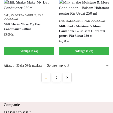
PAR
,
CADEREA PARULUI
,
PAR
DEGRADAT
PAR
,
BALSAMURI
,
PAR DEGRADAT
Milk Shake Make My Day
Milk Shake Moisture & More
Conditioner 250ml
Conditioner – Balsam Hidratant
85,00
lei
pentru Păr Uscat 250 ml
95,00
lei
Adaugă în coș
Adaugă în coș
Afișez 1 - 30 din 56 de rezultate
1
2
Companie
MADHAIR S.R.L.