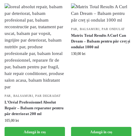
PAR
,
BALSAMURI
,
PAR ONDULAT
Matrix Total Results A Curl Can
Dream – Balsam pentru păr creț și
ondulat 1000 ml
130,00
lei
PAR
,
BALSAMURI
,
PAR DEGRADAT
L’Oréal Professionnel Absolut
Repair – Balsam reparator pentru
păr deteriorat 200 ml
105,00
lei
Adaugă în coș
Adaugă în coș