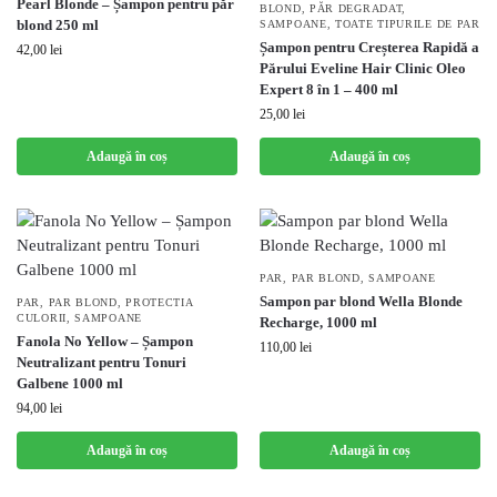
Pearl Blonde – Șampon pentru păr
BLOND
,
PĂR DEGRADAT
,
blond 250 ml
SAMPOANE
,
TOATE TIPURILE DE PAR
Șampon pentru Creșterea Rapidă a
42,00
lei
Părului Eveline Hair Clinic Oleo
Expert 8 în 1 – 400 ml
25,00
lei
Adaugă în coș
Adaugă în coș
PAR
,
PAR BLOND
,
SAMPOANE
Sampon par blond Wella Blonde
PAR
,
PAR BLOND
,
PROTECTIA
CULORII
,
SAMPOANE
Recharge, 1000 ml
Fanola No Yellow – Șampon
110,00
lei
Neutralizant pentru Tonuri
Galbene 1000 ml
94,00
lei
Adaugă în coș
Adaugă în coș