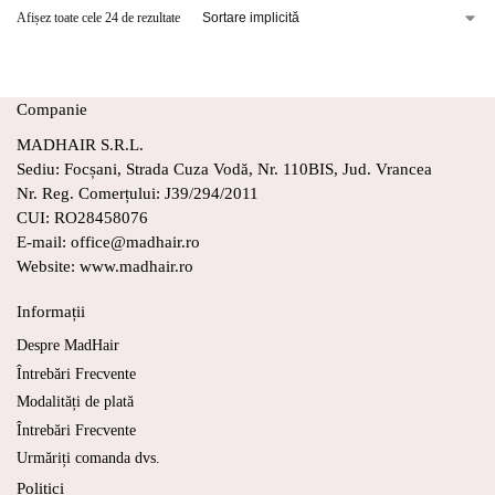
Afișez toate cele 24 de rezultate
Companie
MADHAIR S.R.L.
Sediu: Focșani, Strada Cuza Vodă, Nr. 110BIS, Jud. Vrancea
Nr. Reg. Comerțului: J39/294/2011
CUI: RO28458076
E-mail: office@madhair.ro
Website: www.madhair.ro
Informații
Despre MadHair
Întrebări Frecvente
Modalități de plată
Întrebări Frecvente
Urmăriți comanda dvs.
Politici