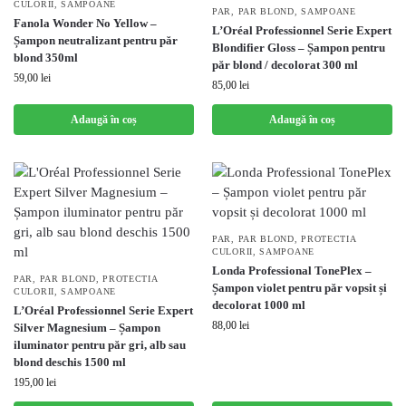
CULORII
,
SAMPOANE
PAR
,
PAR BLOND
,
SAMPOANE
Fanola Wonder No Yellow –
L’Oréal Professionnel Serie Expert
Șampon neutralizant pentru păr
Blondifier Gloss – Șampon pentru
blond 350ml
păr blond / decolorat 300 ml
59,00
lei
85,00
lei
Adaugă în coș
Adaugă în coș
PAR
,
PAR BLOND
,
PROTECTIA
CULORII
,
SAMPOANE
Londa Professional TonePlex –
PAR
,
PAR BLOND
,
PROTECTIA
Șampon violet pentru păr vopsit și
CULORII
,
SAMPOANE
decolorat 1000 ml
L’Oréal Professionnel Serie Expert
88,00
lei
Silver Magnesium – Șampon
iluminator pentru păr gri, alb sau
blond deschis 1500 ml
195,00
lei