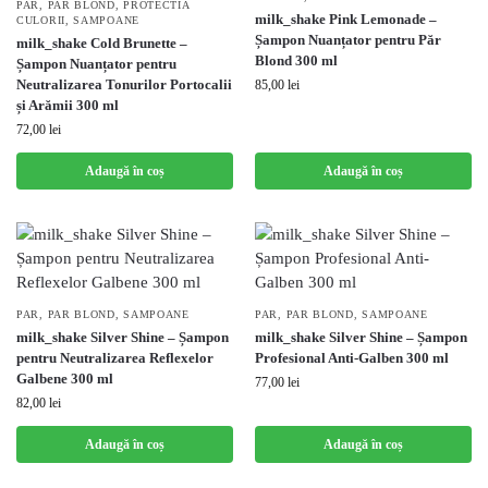
PAR
,
PAR BLOND
,
PROTECTIA
milk_shake Pink Lemonade –
CULORII
,
SAMPOANE
Șampon Nuanțator pentru Păr
milk_shake Cold Brunette –
Blond 300 ml
Șampon Nuanțator pentru
Neutralizarea Tonurilor Portocalii
85,00
lei
și Arămii 300 ml
72,00
lei
Adaugă în coș
Adaugă în coș
PAR
,
PAR BLOND
,
SAMPOANE
PAR
,
PAR BLOND
,
SAMPOANE
milk_shake Silver Shine – Șampon
milk_shake Silver Shine – Șampon
pentru Neutralizarea Reflexelor
Profesional Anti-Galben 300 ml
Galbene 300 ml
77,00
lei
82,00
lei
Adaugă în coș
Adaugă în coș