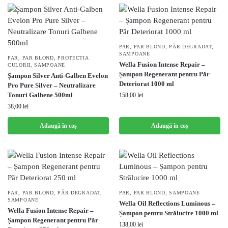
PAR
,
PAR BLOND
,
PĂR DEGRADAT
,
SAMPOANE
PAR
,
PAR BLOND
,
PROTECTIA
Wella Fusion Intense Repair –
CULORII
,
SAMPOANE
Șampon Regenerant pentru Păr
Șampon Silver Anti-Galben Evelon
Deteriorat 1000 ml
Pro Pure Silver – Neutralizare
Tonuri Galbene 500ml
158,00
lei
38,00
lei
Adaugă în coș
Adaugă în coș
PAR
,
PAR BLOND
,
PĂR DEGRADAT
,
PAR
,
PAR BLOND
,
SAMPOANE
SAMPOANE
Wella Oil Reflections Luminous –
Wella Fusion Intense Repair –
Șampon pentru Strălucire 1000 ml
Șampon Regenerant pentru Păr
138,00
lei