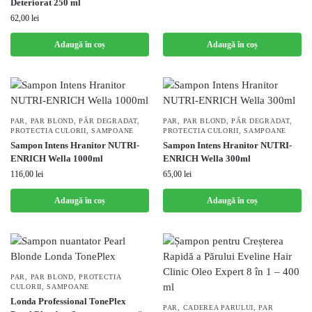
Deteriorat 250 ml
62,00
lei
Adaugă în coș
Adaugă în coș
PAR
,
PAR BLOND
,
PĂR DEGRADAT
,
PAR
,
PAR BLOND
,
PĂR DEGRADAT
,
PROTECTIA CULORII
,
SAMPOANE
PROTECTIA CULORII
,
SAMPOANE
Sampon Intens Hranitor NUTRI-
Sampon Intens Hranitor NUTRI-
ENRICH Wella 1000ml
ENRICH Wella 300ml
116,00
lei
65,00
lei
Adaugă în coș
Adaugă în coș
PAR
,
PAR BLOND
,
PROTECTIA
CULORII
,
SAMPOANE
Londa Professional TonePlex
PAR
,
CADEREA PARULUI
,
PAR