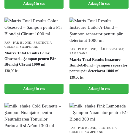
Adaugă în coș
Adaugă în coș
PAR
,
PAR BLOND
,
PROTECTIA
CULORII
,
SAMPOANE
PAR
,
PAR BLOND
,
PĂR DEGRADAT
,
Matrix Total Results Color
SAMPOANE
Obsessed – Șampon pentru Păr
Matrix Total Results Instacure
Blond și Cărunt 1000 ml
Build-A-Bond – Șampon reparator
pentru păr deteriorat 1000 ml
130,00
lei
130,00
lei
Adaugă în coș
Adaugă în coș
PAR
,
PAR BLOND
,
PROTECTIA
CULORII
,
SAMPOANE