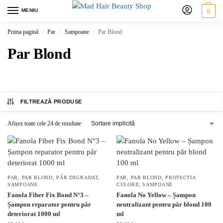
MENIU
0
Prima pagină
Par
Sampoane
Par Blond
/
/
/
Par Blond
FILTREAZĂ PRODUSE
Afișez toate cele 24 de rezultate
PAR
,
PAR BLOND
,
PĂR DEGRADAT
,
PAR
,
PAR BLOND
,
PROTECTIA
SAMPOANE
CULORII
,
SAMPOANE
Fanola Fiber Fix Bond N°3 –
Fanola No Yellow – Șampon
Șampon reparator pentru păr
neutralizant pentru păr blond 100
deteriorat 1000 ml
ml