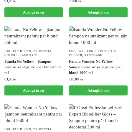
93,00
lei
28,00
lei
Adaugă în coș
Adaugă în coș
PAR
,
PAR BLOND
,
PROTECTIA
PAR
,
PAR BLOND
,
PROTECTIA
CULORII
,
SAMPOANE
CULORII
,
SAMPOANE
Fanola No Yellow – Șampon
Fanola Wonder No Yellow –
neutralizant pentru păr blond 350
Șampon neutralizant pentru păr
ml
blond 1000 ml
63,00
lei
118,00
lei
Adaugă în coș
Adaugă în coș
PAR
,
PAR BLOND
,
PROTECTIA