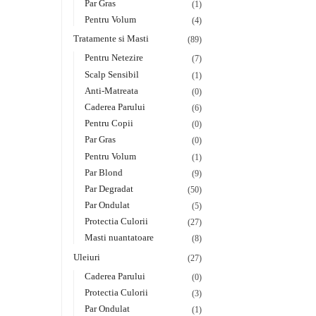
Par Gras
(1)
Pentru Volum
(4)
Tratamente si Masti
(89)
Pentru Netezire
(7)
Scalp Sensibil
(1)
Anti-Matreata
(0)
Caderea Parului
(6)
Pentru Copii
(0)
Par Gras
(0)
Pentru Volum
(1)
Par Blond
(9)
Par Degradat
(50)
Par Ondulat
(5)
Protectia Culorii
(27)
Masti nuantatoare
(8)
Uleiuri
(27)
Caderea Parului
(0)
Protectia Culorii
(3)
Par Ondulat
(1)