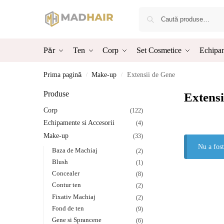
Păr
Ten
Corp
Set Cosmetice
Echipam
Prima pagină
Make-up
Extensii de Gene
/
/
Produse
Extensi
Corp
(122)
Echipamente si Accesorii
(4)
Make-up
(33)
Nu a fost
Baza de Machiaj
(2)
Blush
(1)
Concealer
(8)
Contur ten
(2)
Fixativ Machiaj
(2)
Fond de ten
(9)
Gene si Sprancene
(6)