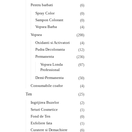
Pentru barbati
(6)
Spray Color
(0)
Sampon Colorant
(0)
Vopsea Barba
(4)
Vopsea
(298)
Oxidanti si Activatori
(4)
Pudra Decoloranta
(12)
Permanenta
(236)
Vopsea Londa
(97)
Professional
Demi-Permanenta
(50)
Consumabile coafor
(4)
Ten
(25)
Ingrijirea Buzelor
(2)
Seturi Cosmetice
(1)
Fond de Ten
(0)
Exfoliere fata
(1)
Curatere si Demachiere
(6)