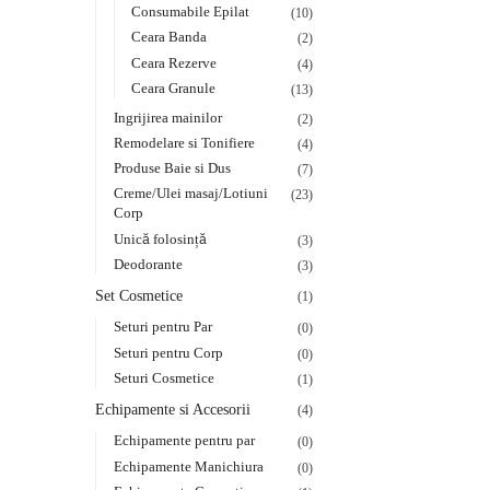
Consumabile Epilat
(10)
Ceara Banda
(2)
Ceara Rezerve
(4)
Ceara Granule
(13)
Ingrijirea mainilor
(2)
Remodelare si Tonifiere
(4)
Produse Baie si Dus
(7)
Creme/Ulei masaj/Lotiuni
(23)
Corp
Unică folosință
(3)
Deodorante
(3)
Set Cosmetice
(1)
Seturi pentru Par
(0)
Seturi pentru Corp
(0)
Seturi Cosmetice
(1)
Echipamente si Accesorii
(4)
Echipamente pentru par
(0)
Echipamente Manichiura
(0)