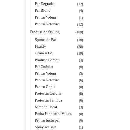
Par Degradat
(12)
Par Blond
(4)
Pentru Volum
(1)
Pentru Netezire
(12)
Produse de Styling
(109)
Spuma de Par
(18)
Fixativ
(26)
Ceara si Gel
(19)
Produse Barbati
(4)
Par Ondulat
(8)
Pentru Volum
(5)
Pentru Netezire
(6)
Pentru Copii
(0)
Protectia Culorii
(8)
Protectia Termica
(9)
Sampon Uscat
(3)
Pudra Par pentru Volum
(0)
Pentru luciu par
(9)
Spray sea salt
(1)