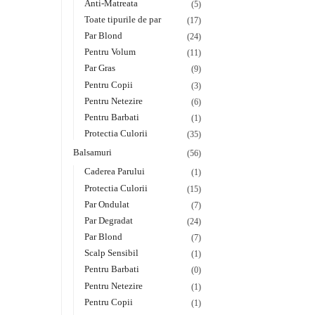
Anti-Matreata
(5)
Toate tipurile de par
(17)
Par Blond
(24)
Pentru Volum
(11)
Par Gras
(9)
Pentru Copii
(3)
Pentru Netezire
(6)
Pentru Barbati
(1)
Protectia Culorii
(35)
Balsamuri
(56)
Caderea Parului
(1)
Protectia Culorii
(15)
Par Ondulat
(7)
Par Degradat
(24)
Par Blond
(7)
Scalp Sensibil
(1)
Pentru Barbati
(0)
Pentru Netezire
(1)
Pentru Copii
(1)