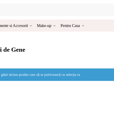
ente si Accesorii
Make-up
Pentru Casa
i de Gene
 găsit niciun produs care să se potrivească cu selecția ta.