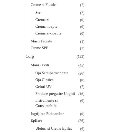
Creme si Fluide
(7)
Ser
(2)
Crema zi
(0)
Crema noapte
(0)
Crema zi-noapte
(0)
Masti Faciale
(1)
Creme SPF
(7)
Corp
(122)
Mani - Pedi
(45)
Oja Semipermanenta
(26)
Oja Clasica
(0)
Geluri UV
(7)
Produse pregatire Unghii
(16)
Instrumente si
(0)
Consumabile
Ingrijirea Picioarelor
(0)
Epilare
(36)
Uleiuri si Creme Epilat
(6)