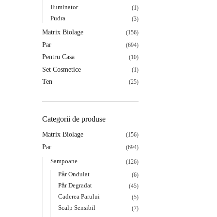
Iluminator
(1)
Pudra
(3)
Matrix Biolage
(156)
Par
(694)
Pentru Casa
(10)
Set Cosmetice
(1)
Ten
(25)
Categorii de produse
Matrix Biolage
(156)
Par
(694)
Sampoane
(126)
Păr Ondulat
(6)
Păr Degradat
(45)
Caderea Parului
(5)
Scalp Sensibil
(7)