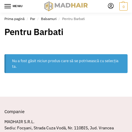
MENIU
0
Prima pagină
Par
Balsamuri
Pentru Barbati
/
/
/
Pentru Barbati
Nu a fost găsit niciun produs care să se potrivească cu selecția
ta.
Companie
MADHAIR S.R.L.
Sediu: Focșani, Strada Cuza Vodă, Nr. 110BIS, Jud. Vrancea