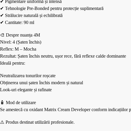
✔ Pigmentare uniformă și intensă
✔ Tehnologie Pre-Bonded pentru protecție suplimentară
✔ Strălucire naturală și echilibrată
✔ Cantitate: 90 ml
🎨 Despre nuanța 4M
Nivel: 4 (Șaten închis)
Reflex: M – Mocha
Rezultat: Șaten închis neutru, ușor rece, fără reflexe calde dominante
Ideală pentru:
Neutralizarea tonurilor roșcate
Obținerea unui șaten închis modern și natural
Look-uri elegante și rafinate
🧴 Mod de utilizare
Se amestecă cu oxidant Matrix Cream Developer conform indicațiilor pro
⚠️ Produs destinat utilizării profesionale.