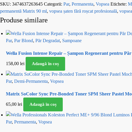
SKU:
3474637263645
Categorii:
Par
,
Permanenta
,
Vopsea
Etichete:
M
permanentă Matrix 90 ml
,
vopsea șaten fără roșcat profesională
,
vopsea
Produse similare
Par
,
Par Blond
,
Păr Degradat
,
Sampoane
Wella Fusion Intense Repair – Șampon Regenerant pentru Păr 
158,00
lei
Adaugă în coș
Par
,
Demi-Permanenta
,
Vopsea
Matrix SoColor Sync Pre-Bonded Toner SPM Sheer Pastel Mo
65,00
lei
Adaugă în coș
Par
,
Permanenta
,
Vopsea