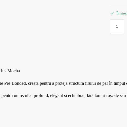
În stoc
nchis Mocha
-Bonded, creată pentru a proteja structura firului de păr în timpul col
entru un rezultat profund, elegant și echilibrat, fără tonuri roșcate sa