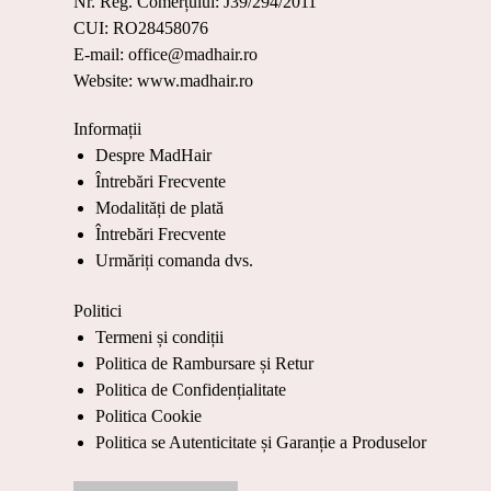
Nr. Reg. Comerțului: J39/294/2011
CUI: RO28458076
E-mail: office@madhair.ro
Website: www.madhair.ro
Informații
Despre MadHair
Întrebări Frecvente
Modalități de plată
Întrebări Frecvente
Urmăriți comanda dvs.
Politici
Termeni și condiții
Politica de Rambursare și Retur
Politica de Confidențialitate
Politica Cookie
Politica se Autenticitate și Garanție a Produselor