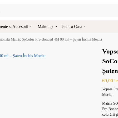
ente si Accesorii
Make-up
Pentru Casa
sională Matrix SoColor Pre-Bonded 4M 90 ml – Șaten Închis Mocha
Vopse
SoCo
Șaten
60,00
le
Vopsea Pr
Mocha
Matrix So
Pre-Bonded
colorării ș