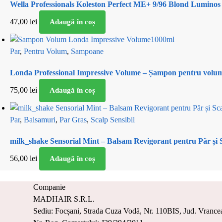
Wella Professionals Koleston Perfect ME+ 9/96 Blond Luminos P
47,00
lei
Adaugă în coș
Par
,
Pentru Volum
,
Sampoane
Londa Professional Impressive Volume – Șampon pentru volu
75,00
lei
Adaugă în coș
Par
,
Balsamuri
,
Par Gras
,
Scalp Sensibil
milk_shake Sensorial Mint – Balsam Revigorant pentru Păr și 
56,00
lei
Adaugă în coș
Companie
MADHAIR S.R.L.
Sediu: Focșani, Strada Cuza Vodă, Nr. 110BIS, Jud. Vrance