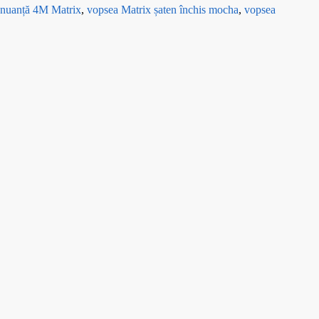
nuanță 4M Matrix
,
vopsea Matrix șaten închis mocha
,
vopsea