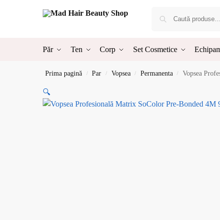
Păr
Ten
Corp
Set Cosmetice
Echipam
Prima pagină
Par
Vopsea
Permanenta
Vopsea Profe
/
/
/
/
🔍