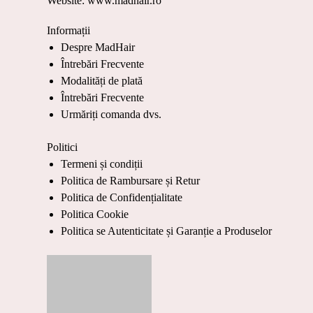
Website: www.madhair.ro
Informații
Despre MadHair
Întrebări Frecvente
Modalități de plată
Întrebări Frecvente
Urmăriți comanda dvs.
Politici
Termeni și condiții
Politica de Rambursare și Retur
Politica de Confidențialitate
Politica Cookie
Politica se Autenticitate și Garanție a Produselor