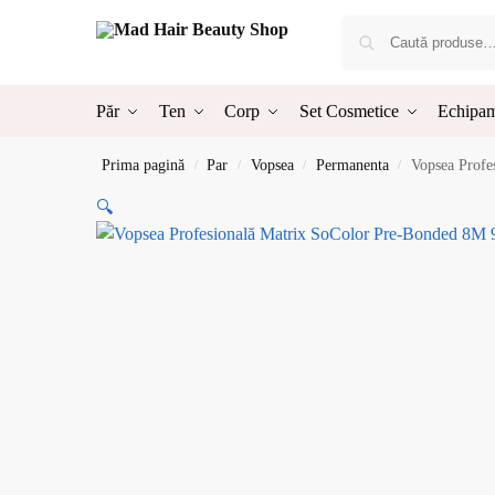
Păr
Ten
Corp
Set Cosmetice
Echipam
Prima pagină
Par
Vopsea
Permanenta
Vopsea Profe
/
/
/
/
🔍