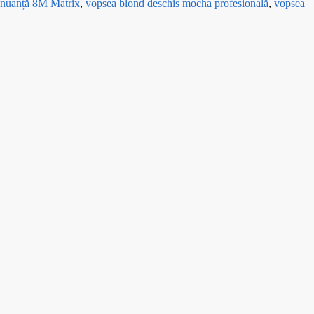
nuanță 8M Matrix
,
vopsea blond deschis mocha profesională
,
vopsea