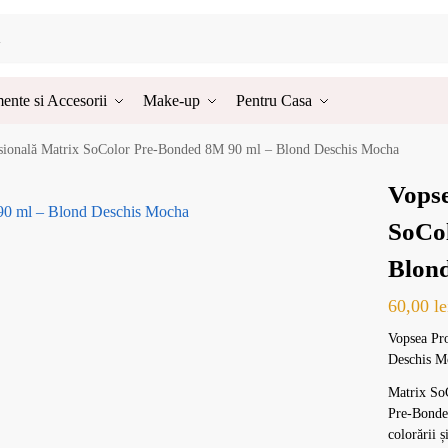
ente si Accesorii
Make-up
Pentru Casa
sională Matrix SoColor Pre-Bonded 8M 90 ml – Blond Deschis Mocha
Vopse
SoCo
Blon
60,00
le
Vopsea Pr
Deschis M
Matrix So
Pre-Bonded
colorării ș