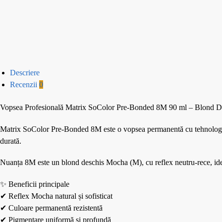
Descriere
Recenzii
0
Vopsea Profesională Matrix SoColor Pre-Bonded 8M 90 ml – Blond 
Matrix SoColor Pre-Bonded 8M este o vopsea permanentă cu tehnologie Pre
durată.
Nuanța 8M este un blond deschis Mocha (M), cu reflex neutru-rece, ideal
✨ Beneficii principale
✔ Reflex Mocha natural și sofisticat
✔ Culoare permanentă rezistentă
✔ Pigmentare uniformă și profundă