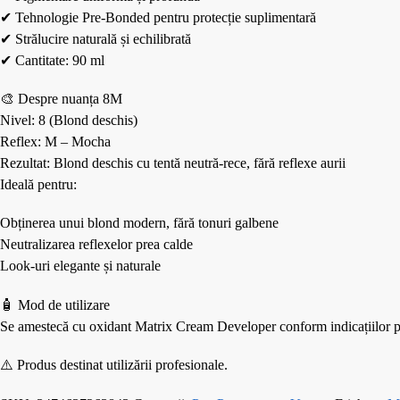
✔ Tehnologie Pre-Bonded pentru protecție suplimentară
✔ Strălucire naturală și echilibrată
✔ Cantitate: 90 ml
🎨 Despre nuanța 8M
Nivel: 8 (Blond deschis)
Reflex: M – Mocha
Rezultat: Blond deschis cu tentă neutră-rece, fără reflexe aurii
Ideală pentru:
Obținerea unui blond modern, fără tonuri galbene
Neutralizarea reflexelor prea calde
Look-uri elegante și naturale
🧴 Mod de utilizare
Se amestecă cu oxidant Matrix Cream Developer conform indicațiilor pro
⚠️ Produs destinat utilizării profesionale.