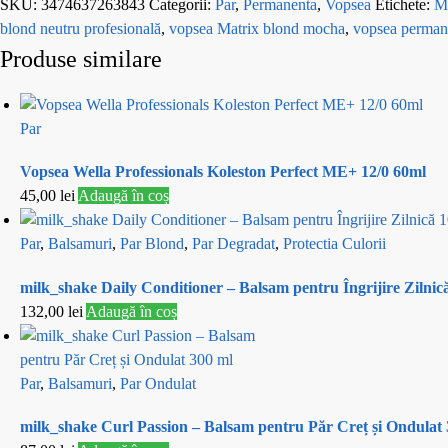
SKU:
3474637263843
Categorii:
Par
,
Permanenta
,
Vopsea
Etichete:
M
blond neutru profesională
,
vopsea Matrix blond mocha
,
vopsea perman
Produse similare
Par
Vopsea Wella Professionals Koleston Perfect ME+ 12/0 60ml
45,00
lei
Adaugă în coș
Par
,
Balsamuri
,
Par Blond
,
Par Degradat
,
Protectia Culorii
milk_shake Daily Conditioner – Balsam pentru Îngrijire Zilnic
132,00
lei
Adaugă în coș
Par
,
Balsamuri
,
Par Ondulat
milk_shake Curl Passion – Balsam pentru Păr Creț și Ondulat