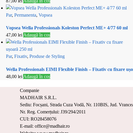
87,00
lei
Adaugă în coș
Par
,
Permanenta
,
Vopsea
Vopsea Wella Professionals Koleston Perfect ME+ 4/77 60 ml
47,00
lei
Adaugă în coș
Par
,
Fixativ
,
Produse de Styling
Wella Professionals EIMI Flexible Finish – Fixativ cu fixare uș
48,00
lei
Adaugă în coș
Companie
MADHAIR S.R.L.
Sediu: Focșani, Strada Cuza Vodă, Nr. 110BIS, Jud. Vrance
Nr. Reg. Comerțului: J39/294/2011
CUI: RO28458076
E-mail: office@madhair.ro