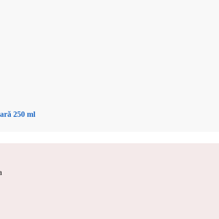
oară 250 ml
a