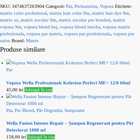
SKU:
3474637263904
Categorii:
Par
,
Permanenta
,
Vopsea
Etichete:
matrix color profesional
,
matrix hair color 9m
,
matrix hair dye 9m
,
matrix so
,
matrix socolor 9m
,
matrix socolor pre bonded
,
matrix
vopsea 9m
,
vopsea blond bej
,
vopsea blond mocha
,
vopsea matrix
profesionala
,
vopsea par matrix
,
vopsea par profesionala
,
vopsea par
salon
Brand:
Matrix
Produse similare
Par
Vopsea Wella Professionals Koleston Perfect ME+ 12/0 60ml
45,00
lei
Adaugă în coș
Par
,
Par Blond
,
Păr Degradat
,
Sampoane
Wella Fusion Intense Repair – Șampon Regenerant pentru Păr
Deteriorat 1000 ml
158,00
lei
Adaugă în coș