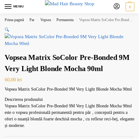
MENIU
0
Prima pagină
Par
Vopsea
Permanenta
Vopsea Matrix SoColor Pre-Bonded 9M Very Light Blonde Mocha 90ml
/
/
/
/
🔍
Vopsea Matrix SoColor Pre-Bonded 9M
Very Light Blonde Mocha 90ml
60,00
lei
Vopsea Matrix SoColor Pre-Bonded 9M Very Light Blonde Mocha 90ml
Descrierea produsului
Vopsea Matrix SoColor Pre-Bonded 9M Very Light Blonde Mocha 90ml
este o vopsea profesională permanentă pentru păr , concepută pentru a
oferi o nuanță blondă foarte deschisă mocha , cu reflexe reci-bej, elegante
și moderne.