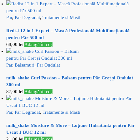
Par
,
Par Degradat
,
Tratamente si Masti
Redist 12 in 1 Expert – Mască Profesională Multifuncțională
pentru Păr 500 ml
68,00
lei
Adaugă în coș
Par
,
Balsamuri
,
Par Ondulat
milk_shake Curl Passion – Balsam pentru Păr Creț și Ondulat
300 ml
87,00
lei
Adaugă în coș
Par
,
Par Degradat
,
Tratamente si Masti
milk_shake Moisture & More – Loțiune Hidratantă pentru Păr
Uscat 1 BUC 12 ml
21,00
lei
Adaugă în coș