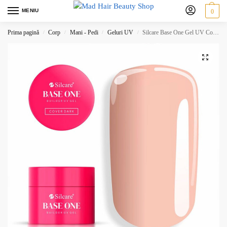
MENIU
0
Prima pagină
Corp
Mani - Pedi
Geluri UV
Silcare Base One Gel UV Cover Dark – Builder gel cover 50 gr
/
/
/
/