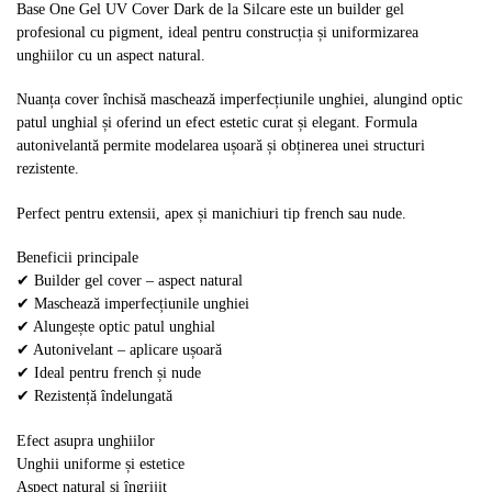
Base One Gel UV Cover Dark de la Silcare este un builder gel
profesional cu pigment, ideal pentru construcția și uniformizarea
unghiilor cu un aspect natural.
Nuanța cover închisă maschează imperfecțiunile unghiei, alungind optic
patul unghial și oferind un efect estetic curat și elegant. Formula
autonivelantă permite modelarea ușoară și obținerea unei structuri
rezistente.
Perfect pentru extensii, apex și manichiuri tip french sau nude.
Beneficii principale
✔ Builder gel cover – aspect natural
✔ Maschează imperfecțiunile unghiei
✔ Alungește optic patul unghial
✔ Autonivelant – aplicare ușoară
✔ Ideal pentru french și nude
✔ Rezistență îndelungată
Efect asupra unghiilor
Unghii uniforme și estetice
Aspect natural și îngrijit