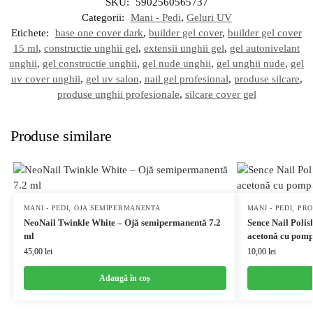
SKU:
5902560565737
Categorii:
Mani - Pedi
,
Geluri UV
Etichete:
base one cover dark
,
builder gel cover
,
builder gel cover
15 ml
,
constructie unghii gel
,
extensii unghii gel
,
gel autonivelant
unghii
,
gel constructie unghii
,
gel nude unghii
,
gel unghii nude
,
gel
uv cover unghii
,
gel uv salon
,
nail gel profesional
,
produse silcare
,
produse unghii profesionale
,
silcare cover gel
Produse similare
MANI - PEDI
,
OJA SEMIPERMANENTA
MANI - PEDI
,
PRO
NeoNail Twinkle White – Ojă semipermanentă 7.2
Sence Nail Polis
ml
acetonă cu pomp
45,00
lei
10,00
lei
Adaugă în coș