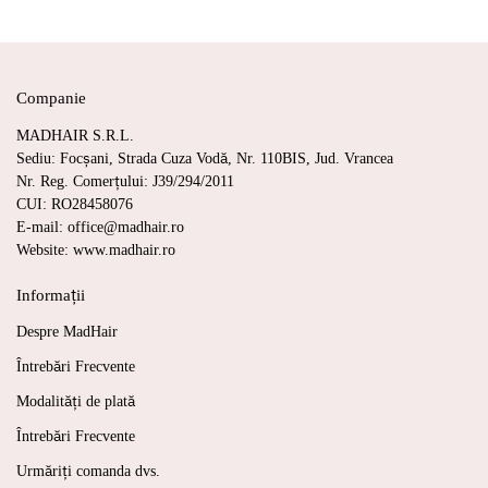
Companie
MADHAIR S.R.L.
Sediu: Focșani, Strada Cuza Vodă, Nr. 110BIS, Jud. Vrancea
Nr. Reg. Comerțului: J39/294/2011
CUI: RO28458076
E-mail: office@madhair.ro
Website: www.madhair.ro
Informații
Despre MadHair
Întrebări Frecvente
Modalități de plată
Întrebări Frecvente
Urmăriți comanda dvs.