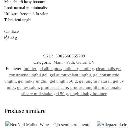
Manichiură baby boomer
Look natural și minimalist
Utilizare frecventă în salon
Tehnicieni unghii
Cantitate
📦 50 g
SKU:
5902560565799
Categorii:
Mani - Pedi
,
Geluri UV
Etichete:
builder gel alb laptos
,
builder gel milky
,
clean nails gel
,
constructie unghii gel
,
gel autonivelant unghii
,
gel constructie
unghii
,
gel milky unghii
,
gel unghii 50 g
,
gel unghii natural
,
gel uv
milk
,
gel uv salon
,
produse silcare
,
produse unghii profesionale
,
silcare milkshake gel 50 g
,
unghii baby boomer
Produse similare