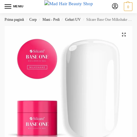
MENIU
0
Prima pagină
Corp
Mani - Pedi
Geluri UV
Silcare Base One Milkshake – Gel UV alb lăptos 50 g
/
/
/
/