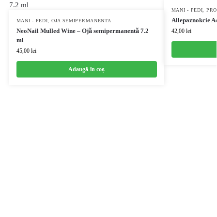
MANI - PEDI
,
PRO
Allepaznokcie A
MANI - PEDI
,
OJA SEMIPERMANENTA
NeoNail Mulled Wine – Ojă semipermanentă 7.2
42,00
lei
ml
45,00
lei
Adaugă în coș