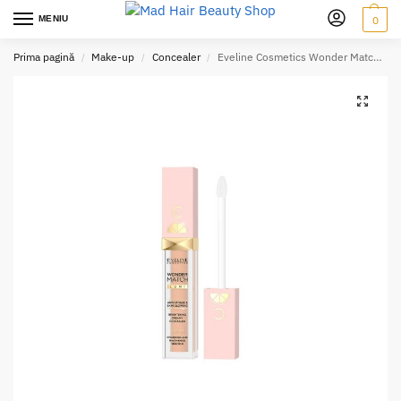
MENIU
0
Prima pagină
Make-up
Concealer
Eveline Cosmetics Wonder Match Lumi 15 Natural – Corector iluminator 6.8 ml
/
/
/