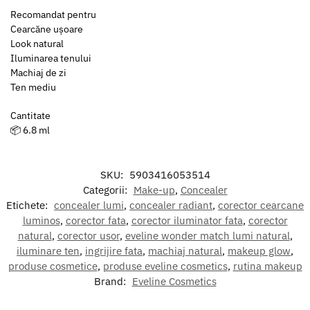
Recomandat pentru
Cearcăne ușoare
Look natural
Iluminarea tenului
Machiaj de zi
Ten mediu
Cantitate
📦 6.8 ml
SKU:
5903416053514
Categorii:
Make-up
,
Concealer
Etichete:
concealer lumi
,
concealer radiant
,
corector cearcane
luminos
,
corector fata
,
corector iluminator fata
,
corector
natural
,
corector usor
,
eveline wonder match lumi natural
,
iluminare ten
,
ingrijire fata
,
machiaj natural
,
makeup glow
,
produse cosmetice
,
produse eveline cosmetics
,
rutina makeup
Brand:
Eveline Cosmetics