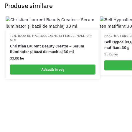
Produse similare
TEN
,
BAZA DE MACHIAJ
,
CREME SI FLUIDE
,
MAKE-UP
,
MAKE-UP
,
FOND D
SER
Bell Hypoallerg
Christian Laurent Beauty Creator – Serum
matifiant 30 g
iluminator și bază de machiaj 30 ml
35,00
lei
33,00
lei
Adaugă în coș