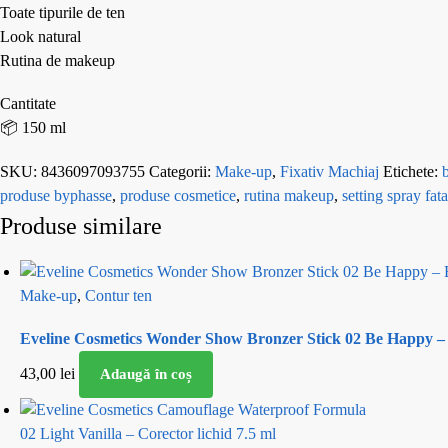
Toate tipurile de ten
Look natural
Rutina de makeup
Cantitate
📦 150 ml
SKU:
8436097093755
Categorii:
Make-up
,
Fixativ Machiaj
Etichete:
produse byphasse
,
produse cosmetice
,
rutina makeup
,
setting spray fata
Produse similare
Make-up
,
Contur ten
Eveline Cosmetics Wonder Show Bronzer Stick 02 Be Happy –
43,00
lei
Adaugă în coș