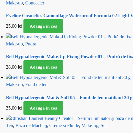
Make-up
,
Concealer
Eveline Cosmetics Camouflage Waterproof Formula 02 Light Van
25,00
lei
Adaugă în coș
Make-up
,
Pudra
Bell Hypoallergenic Make-Up Fixing Powder 01 – Pudră de fixa
28,00
lei
Adaugă în coș
Make-up
,
Fond de ten
Bell Hypoallergenic Mat & Soft 05 – Fond de ten matifiant 30 g
35,00
lei
Adaugă în coș
Ten
,
Baza de Machiaj
,
Creme si Fluide
,
Make-up
,
Ser