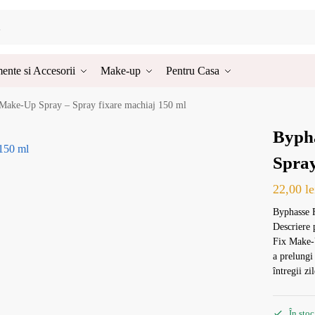
ente si Accesorii
Make-up
Pentru Casa
Make-Up Spray – Spray fixare machiaj 150 ml
Byph
Spray
22,00
le
Byphasse 
Descriere 
Fix Make-U
a prelungi
întregii zil
În stoc