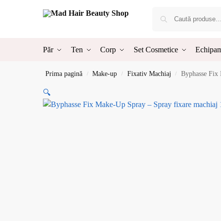
Păr
Ten
Corp
Set Cosmetice
Echipam
Prima pagină
Make-up
Fixativ Machiaj
Byphasse Fix 
/
/
/
🔍