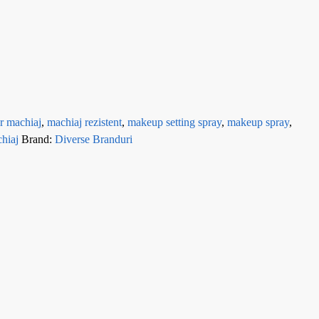
or machiaj
,
machiaj rezistent
,
makeup setting spray
,
makeup spray
,
chiaj
Brand:
Diverse Branduri