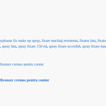
byphasse fix make up spray
,
fixare machiaj rezistenta
,
fixator fata
,
fixat
,
spray fata
,
spray fixare 150 ml
,
spray fixare accesibil
,
spray fixare ma
 Bronzer cremos pentru contur