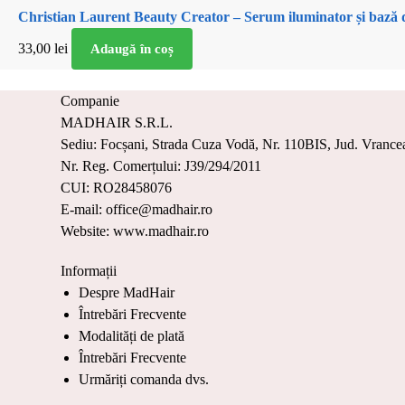
Christian Laurent Beauty Creator – Serum iluminator și bază 
33,00
lei
Adaugă în coș
Companie
MADHAIR S.R.L.
Sediu: Focșani, Strada Cuza Vodă, Nr. 110BIS, Jud. Vrance
Nr. Reg. Comerțului: J39/294/2011
CUI: RO28458076
E-mail: office@madhair.ro
Website: www.madhair.ro
Informații
Despre MadHair
Întrebări Frecvente
Modalități de plată
Întrebări Frecvente
Urmăriți comanda dvs.