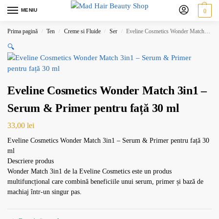
MENIU
0
Prima pagină
Ten
Creme si Fluide
Ser
Eveline Cosmetics Wonder Match 3in1 – Serum & Primer pentru față 30 ml
/
/
/
/
🔍
Eveline Cosmetics Wonder Match 3in1 –
Serum & Primer pentru față 30 ml
33,00
lei
Eveline Cosmetics Wonder Match 3in1 – Serum & Primer pentru față 30
ml
Descriere produs
Wonder Match 3in1 de la Eveline Cosmetics este un produs
multifuncțional care combină beneficiile unui serum, primer și bază de
machiaj într-un singur pas.