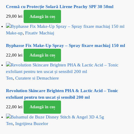
Cremă cu Protecție Solară Lirene Peachy SPF 30 50ml
29,00
lei
Adaugă în coș
Make-up
,
Fixativ Machiaj
Byphasse Fix Make-Up Spray – Spray fixare machiaj 150 ml
22,00
lei
Adaugă în coș
Ten
,
Curatere si Demachiere
Revolution Skincare Brighten PHA & Lactic Acid – Tonic
exfoliant pentru ten uscat și sensibil 200 ml
22,00
lei
Adaugă în coș
Ten
,
Ingrijirea Buzelor