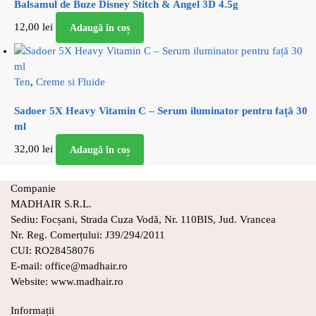
Balsamul de Buze Disney Stitch & Angel 3D 4.5g
12,00
lei
Adaugă în coș
Ten
,
Creme si Fluide
Sadoer 5X Heavy Vitamin C – Serum iluminator pentru față 30
ml
32,00
lei
Adaugă în coș
Companie
MADHAIR S.R.L.
Sediu: Focșani, Strada Cuza Vodă, Nr. 110BIS, Jud. Vrancea
Nr. Reg. Comerțului: J39/294/2011
CUI: RO28458076
E-mail: office@madhair.ro
Website: www.madhair.ro
Informații