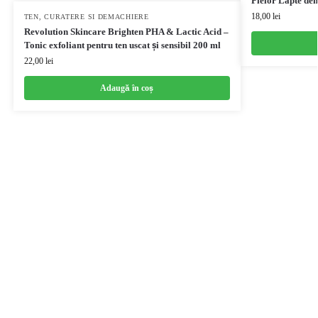
Pielor Lapte de
18,00
lei
TEN
,
CURATERE SI DEMACHIERE
Revolution Skincare Brighten PHA & Lactic Acid –
Tonic exfoliant pentru ten uscat și sensibil 200 ml
22,00
lei
Adaugă în coș