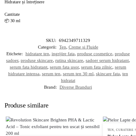
Hidratare și întreținere
Cantitate
📦 30 ml
SKU:
6942349711329
Categorii:
Ten
,
Creme si Fluide
Etichete:
hidratare ten
,
ingrijire fata
,
produse cosmetice
,
produse
sadoer
,
produse skincare
,
rutina skincare
,
sadoer serum hidratant
,
serum fata hidratant
,
serum fata usor
,
serum fata zilnic
,
serum
hidratare intensa
,
serum ten
,
serum ten 30 ml
,
skincare fata
,
ten
hidratat
Brand:
Diverse Branduri
Produse similare
TEN
,
CURATERE 