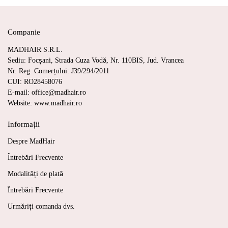
Companie
MADHAIR S.R.L.
Sediu: Focșani, Strada Cuza Vodă, Nr. 110BIS, Jud. Vrancea
Nr. Reg. Comerțului: J39/294/2011
CUI: RO28458076
E-mail: office@madhair.ro
Website: www.madhair.ro
Informații
Despre MadHair
Întrebări Frecvente
Modalități de plată
Întrebări Frecvente
Urmăriți comanda dvs.