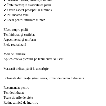
✔ Textură ușoară, absorbție rapidă
✔ Îmbunătățește elasticitatea pielii
✔ Oferă aspect proaspăt și luminos
✔ Nu încarcă tenul
✔ Ideal pentru utilizare zilnică
Efect asupra pielii
Ten hidratat și catifelat
Aspect neted și uniform
Piele revitalizată
Mod de utilizare
Aplică câteva picături pe tenul curat și uscat.
Masează delicat până la absorbție.
Folosește dimineața și/sau seara, urmat de cremă hidratantă.
Recomandat pentru
Ten deshidratat
Toate tipurile de piele
Rutina zilnică de îngrijire