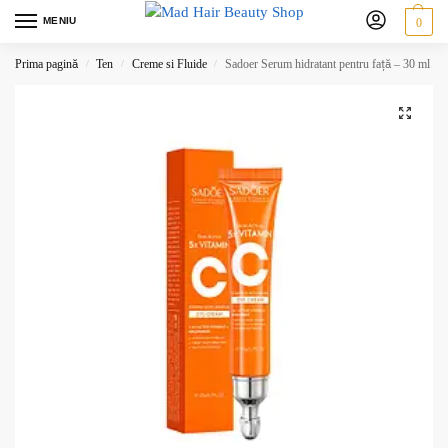
MENIU
0
Prima pagină
Ten
Creme si Fluide
Sadoer Serum hidratant pentru față – 30 ml
/
/
/