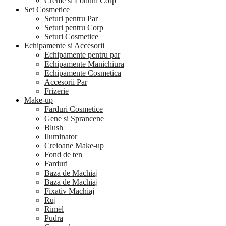
Creme si Lotiuni Corp
Set Cosmetice
Seturi pentru Par
Seturi pentru Corp
Seturi Cosmetice
Echipamente si Accesorii
Echipamente pentru par
Echipamente Manichiura
Echipamente Cosmetica
Accesorii Par
Frizerie
Make-up
Farduri Cosmetice
Gene si Sprancene
Blush
Iluminator
Creioane Make-up
Fond de ten
Farduri
Baza de Machiaj
Baza de Machiaj
Fixativ Machiaj
Ruj
Rimel
Pudra