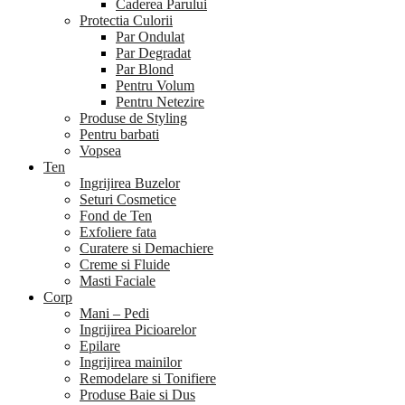
Caderea Parului
Protectia Culorii
Par Ondulat
Par Degradat
Par Blond
Pentru Volum
Pentru Netezire
Produse de Styling
Pentru barbati
Vopsea
Ten
Ingrijirea Buzelor
Seturi Cosmetice
Fond de Ten
Exfoliere fata
Curatere si Demachiere
Creme si Fluide
Masti Faciale
Corp
Mani – Pedi
Ingrijirea Picioarelor
Epilare
Ingrijirea mainilor
Remodelare si Tonifiere
Produse Baie si Dus