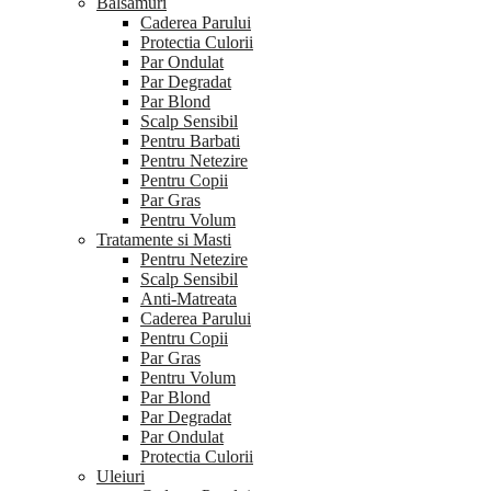
Balsamuri
Caderea Parului
Protectia Culorii
Par Ondulat
Par Degradat
Par Blond
Scalp Sensibil
Pentru Barbati
Pentru Netezire
Pentru Copii
Par Gras
Pentru Volum
Tratamente si Masti
Pentru Netezire
Scalp Sensibil
Anti-Matreata
Caderea Parului
Pentru Copii
Par Gras
Pentru Volum
Par Blond
Par Degradat
Par Ondulat
Protectia Culorii
Uleiuri