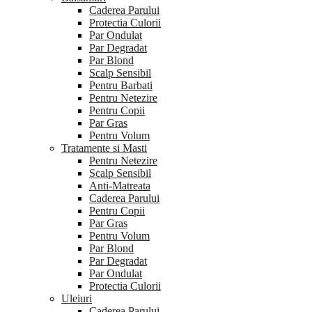
Caderea Parului
Protectia Culorii
Par Ondulat
Par Degradat
Par Blond
Scalp Sensibil
Pentru Barbati
Pentru Netezire
Pentru Copii
Par Gras
Pentru Volum
Tratamente si Masti
Pentru Netezire
Scalp Sensibil
Anti-Matreata
Caderea Parului
Pentru Copii
Par Gras
Pentru Volum
Par Blond
Par Degradat
Par Ondulat
Protectia Culorii
Uleiuri
Caderea Parului