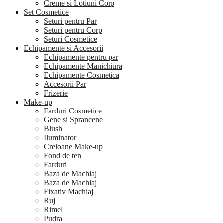
Creme si Lotiuni Corp
Set Cosmetice
Seturi pentru Par
Seturi pentru Corp
Seturi Cosmetice
Echipamente si Accesorii
Echipamente pentru par
Echipamente Manichiura
Echipamente Cosmetica
Accesorii Par
Frizerie
Make-up
Farduri Cosmetice
Gene si Sprancene
Blush
Iluminator
Creioane Make-up
Fond de ten
Farduri
Baza de Machiaj
Baza de Machiaj
Fixativ Machiaj
Ruj
Rimel
Pudra