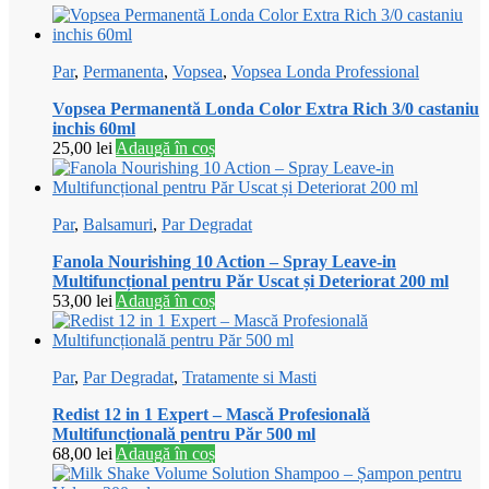
Par
,
Permanenta
,
Vopsea
,
Vopsea Londa Professional
Vopsea Permanentă Londa Color Extra Rich 3/0 castaniu
inchis 60ml
25,00
lei
Adaugă în coș
Par
,
Balsamuri
,
Par Degradat
Fanola Nourishing 10 Action – Spray Leave-in
Multifuncțional pentru Păr Uscat și Deteriorat 200 ml
53,00
lei
Adaugă în coș
Par
,
Par Degradat
,
Tratamente si Masti
Redist 12 in 1 Expert – Mască Profesională
Multifuncțională pentru Păr 500 ml
68,00
lei
Adaugă în coș