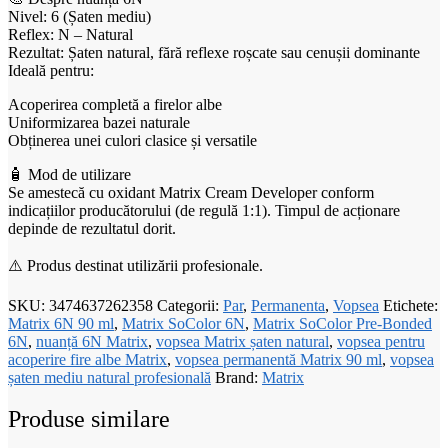
Nivel: 6 (Șaten mediu)
Reflex: N – Natural
Rezultat: Șaten natural, fără reflexe roșcate sau cenușii dominante
Ideală pentru:
Acoperirea completă a firelor albe
Uniformizarea bazei naturale
Obținerea unei culori clasice și versatile
🧴 Mod de utilizare
Se amestecă cu oxidant Matrix Cream Developer conform
indicațiilor producătorului (de regulă 1:1). Timpul de acționare
depinde de rezultatul dorit.
⚠️ Produs destinat utilizării profesionale.
SKU:
3474637262358
Categorii:
Par
,
Permanenta
,
Vopsea
Etichete:
Matrix 6N 90 ml
,
Matrix SoColor 6N
,
Matrix SoColor Pre-Bonded
6N
,
nuanță 6N Matrix
,
vopsea Matrix șaten natural
,
vopsea pentru
acoperire fire albe Matrix
,
vopsea permanentă Matrix 90 ml
,
vopsea
șaten mediu natural profesională
Brand:
Matrix
Produse similare