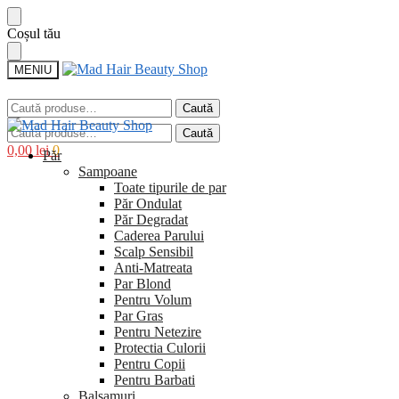
Sari
Sari
Coșul tău
la
la
navigare
conținut
MENIU
Caută
Caută
după:
Caută
Caută
după:
0,00
lei
0
Păr
Sampoane
Toate tipurile de par
Păr Ondulat
Păr Degradat
Caderea Parului
Scalp Sensibil
Anti-Matreata
Par Blond
Pentru Volum
Par Gras
Pentru Netezire
Protectia Culorii
Pentru Copii
Pentru Barbati
Balsamuri