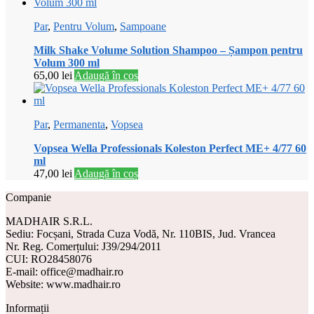
Par
,
Pentru Volum
,
Sampoane
Milk Shake Volume Solution Shampoo – Șampon pentru
Volum 300 ml
65,00
lei
Adaugă în coș
Par
,
Permanenta
,
Vopsea
Vopsea Wella Professionals Koleston Perfect ME+ 4/77 60
ml
47,00
lei
Adaugă în coș
Companie
MADHAIR S.R.L.
Sediu: Focșani, Strada Cuza Vodă, Nr. 110BIS, Jud. Vrancea
Nr. Reg. Comerțului: J39/294/2011
CUI: RO28458076
E-mail: office@madhair.ro
Website: www.madhair.ro
Informații