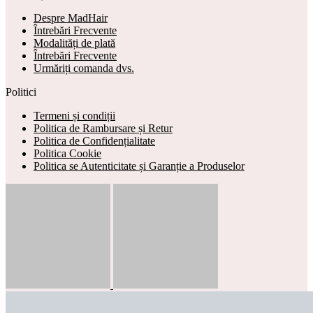
Despre MadHair
Întrebări Frecvente
Modalități de plată
Întrebări Frecvente
Urmăriți comanda dvs.
Politici
Termeni și condiții
Politica de Rambursare și Retur
Politica de Confidențialitate
Politica Cookie
Politica se Autenticitate și Garanție a Produselor