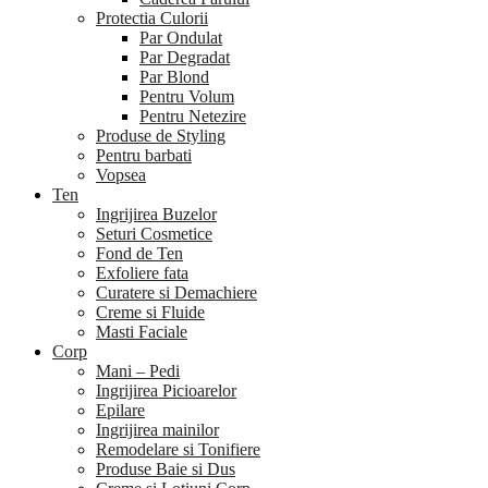
Protectia Culorii
Par Ondulat
Par Degradat
Par Blond
Pentru Volum
Pentru Netezire
Produse de Styling
Pentru barbati
Vopsea
Ten
Ingrijirea Buzelor
Seturi Cosmetice
Fond de Ten
Exfoliere fata
Curatere si Demachiere
Creme si Fluide
Masti Faciale
Corp
Mani – Pedi
Ingrijirea Picioarelor
Epilare
Ingrijirea mainilor
Remodelare si Tonifiere
Produse Baie si Dus