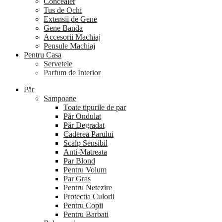
Concealer
Tus de Ochi
Extensii de Gene
Gene Banda
Accesorii Machiaj
Pensule Machiaj
Pentru Casa
Servetele
Parfum de Interior
Păr
Sampoane
Toate tipurile de par
Păr Ondulat
Păr Degradat
Caderea Parului
Scalp Sensibil
Anti-Matreata
Par Blond
Pentru Volum
Par Gras
Pentru Netezire
Protectia Culorii
Pentru Copii
Pentru Barbati