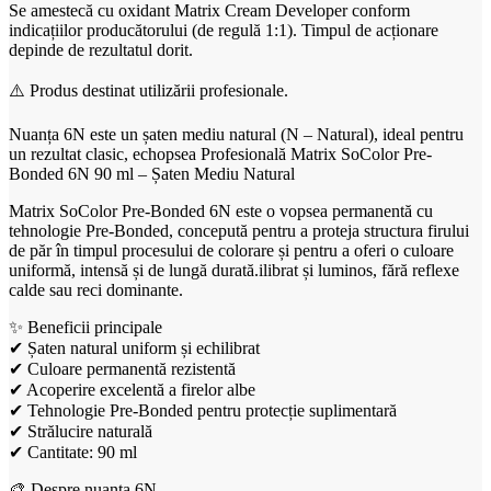
Se amestecă cu oxidant Matrix Cream Developer conform
indicațiilor producătorului (de regulă 1:1). Timpul de acționare
depinde de rezultatul dorit.
⚠️ Produs destinat utilizării profesionale.
Nuanța 6N este un șaten mediu natural (N – Natural), ideal pentru
un rezultat clasic, echopsea Profesională Matrix SoColor Pre-
Bonded 6N 90 ml – Șaten Mediu Natural
Matrix SoColor Pre-Bonded 6N este o vopsea permanentă cu
tehnologie Pre-Bonded, concepută pentru a proteja structura firului
de păr în timpul procesului de colorare și pentru a oferi o culoare
uniformă, intensă și de lungă durată.ilibrat și luminos, fără reflexe
calde sau reci dominante.
✨ Beneficii principale
✔ Șaten natural uniform și echilibrat
✔ Culoare permanentă rezistentă
✔ Acoperire excelentă a firelor albe
✔ Tehnologie Pre-Bonded pentru protecție suplimentară
✔ Strălucire naturală
✔ Cantitate: 90 ml
🎨 Despre nuanța 6N