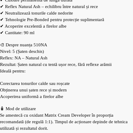
✔ Reflex Natural Ash – echilibru între natural și rece
✔ Neutralizează tonurile calde nedorite
✔ Tehnologie Pre-Bonded pentru protecție suplimentară
✔ Acoperire excelentă a firelor albe
✔ Cantitate: 90 ml
🎨 Despre nuanța 510NA
Nivel: 5 (Șaten deschis)
Reflex: NA – Natural Ash
Rezultat: Șaten natural cu tentă ușor rece, fără reflexe arămii
Ideală pentru:
Corectarea tonurilor calde sau roșcate
Obținerea unui șaten rece și modern
Acoperirea uniformă a firelor albe
🧴 Mod de utilizare
Se amestecă cu oxidant Matrix Cream Developer în proporția
recomandată (de regulă 1:1). Timpul de acționare depinde de tehnica
utilizată și rezultatul dorit.