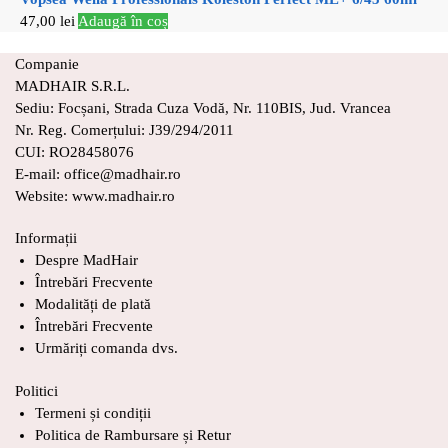
47,00
lei
Adaugă în coș
Companie
MADHAIR S.R.L.
Sediu: Focșani, Strada Cuza Vodă, Nr. 110BIS, Jud. Vrancea
Nr. Reg. Comerțului: J39/294/2011
CUI: RO28458076
E-mail: office@madhair.ro
Website: www.madhair.ro
Informații
Despre MadHair
Întrebări Frecvente
Modalități de plată
Întrebări Frecvente
Urmăriți comanda dvs.
Politici
Termeni și condiții
Politica de Rambursare și Retur