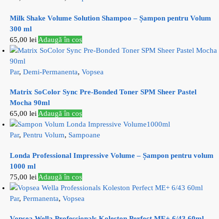
Milk Shake Volume Solution Shampoo – Șampon pentru Volum
300 ml
65,00
lei
Adaugă în coș
Par
,
Demi-Permanenta
,
Vopsea
Matrix SoColor Sync Pre-Bonded Toner SPM Sheer Pastel
Mocha 90ml
65,00
lei
Adaugă în coș
Par
,
Pentru Volum
,
Sampoane
Londa Professional Impressive Volume – Șampon pentru volum
1000 ml
75,00
lei
Adaugă în coș
Par
,
Permanenta
,
Vopsea
Vopsea Wella Professionals Koleston Perfect ME+ 6/43 60ml