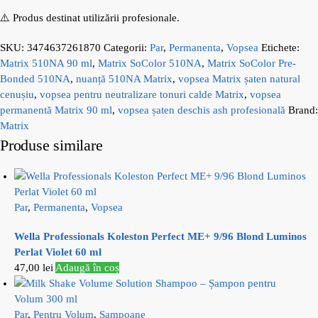
⚠️ Produs destinat utilizării profesionale.
SKU:
3474637261870
Categorii:
Par
,
Permanenta
,
Vopsea
Etichete:
Matrix 510NA 90 ml
,
Matrix SoColor 510NA
,
Matrix SoColor Pre-
Bonded 510NA
,
nuanță 510NA Matrix
,
vopsea Matrix șaten natural
cenușiu
,
vopsea pentru neutralizare tonuri calde Matrix
,
vopsea
permanentă Matrix 90 ml
,
vopsea șaten deschis ash profesională
Brand:
Matrix
Produse similare
Par
,
Permanenta
,
Vopsea
Wella Professionals Koleston Perfect ME+ 9/96 Blond Luminos
Perlat Violet 60 ml
47,00
lei
Adaugă în coș
Par
,
Pentru Volum
,
Sampoane