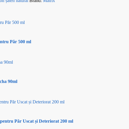
on șaten natural
Brand:
Matrix
entru Păr 500 ml
cha 90ml
pentru Păr Uscat și Deteriorat 200 ml