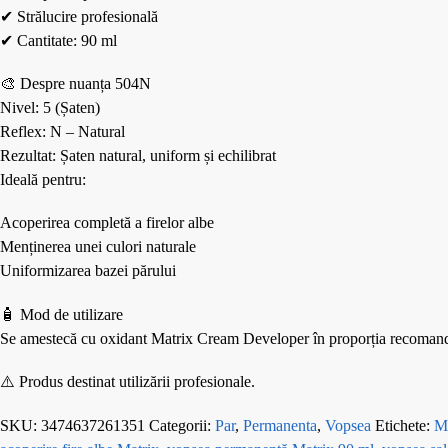
✔ Strălucire profesională
✔ Cantitate: 90 ml
🎨 Despre nuanța 504N
Nivel: 5 (Șaten)
Reflex: N – Natural
Rezultat: Șaten natural, uniform și echilibrat
Ideală pentru:
Acoperirea completă a firelor albe
Menținerea unei culori naturale
Uniformizarea bazei părului
🧴 Mod de utilizare
Se amestecă cu oxidant Matrix Cream Developer în proporția recomandată 
⚠️ Produs destinat utilizării profesionale.
SKU:
3474637261351
Categorii:
Par
,
Permanenta
,
Vopsea
Etichete:
M