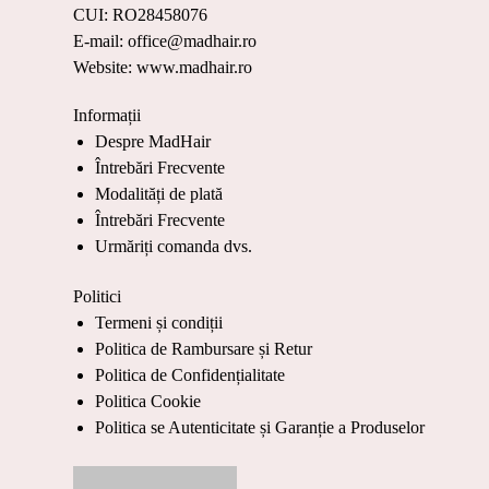
CUI: RO28458076
E-mail: office@madhair.ro
Website: www.madhair.ro
Informații
Despre MadHair
Întrebări Frecvente
Modalități de plată
Întrebări Frecvente
Urmăriți comanda dvs.
Politici
Termeni și condiții
Politica de Rambursare și Retur
Politica de Confidențialitate
Politica Cookie
Politica se Autenticitate și Garanție a Produselor