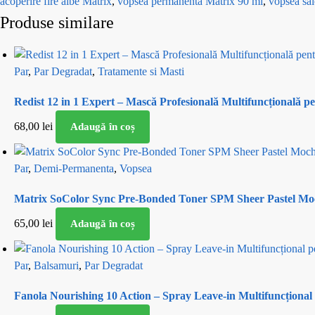
acoperire fire albe Matrix
,
vopsea permanentă Matrix 90 ml
,
vopsea sal
Produse similare
Par
,
Par Degradat
,
Tratamente si Masti
Redist 12 in 1 Expert – Mască Profesională Multifuncțională p
68,00
lei
Adaugă în coș
Par
,
Demi-Permanenta
,
Vopsea
Matrix SoColor Sync Pre-Bonded Toner SPM Sheer Pastel Mo
65,00
lei
Adaugă în coș
Par
,
Balsamuri
,
Par Degradat
Fanola Nourishing 10 Action – Spray Leave-in Multifuncțional 