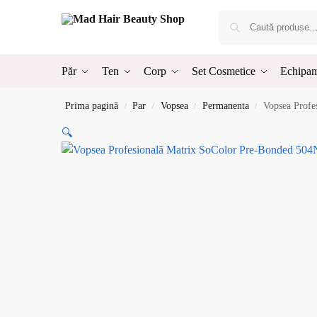
Păr
Ten
Corp
Set Cosmetice
Echipam
Prima pagină
Par
Vopsea
Permanenta
Vopsea Profe
/
/
/
/
🔍