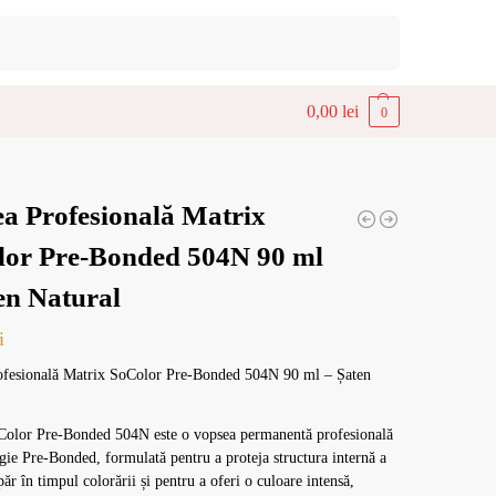
Caută
0,00
lei
0
a Profesională Matrix
lor Pre-Bonded 504N 90 ml
en Natural
i
ofesională Matrix SoColor Pre-Bonded 504N 90 ml – Șaten
Color Pre-Bonded 504N este o vopsea permanentă profesională
gie Pre-Bonded, formulată pentru a proteja structura internă a
păr în timpul colorării și pentru a oferi o culoare intensă,