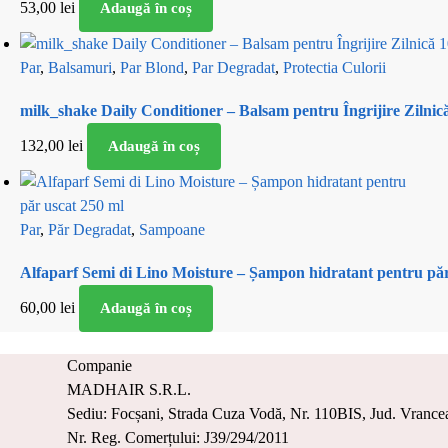
53,00
lei
Adaugă în coș
Par
,
Balsamuri
,
Par Blond
,
Par Degradat
,
Protectia Culorii
milk_shake Daily Conditioner – Balsam pentru Îngrijire Zilnic
132,00
lei
Adaugă în coș
Par
,
Păr Degradat
,
Sampoane
Alfaparf Semi di Lino Moisture – Șampon hidratant pentru păr
60,00
lei
Adaugă în coș
Companie
MADHAIR S.R.L.
Sediu: Focșani, Strada Cuza Vodă, Nr. 110BIS, Jud. Vrance
Nr. Reg. Comerțului: J39/294/2011