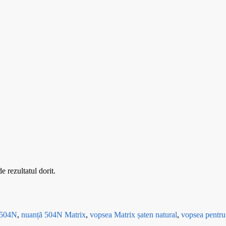
 rezultatul dorit.
 504N
,
nuanță 504N Matrix
,
vopsea Matrix șaten natural
,
vopsea pentru