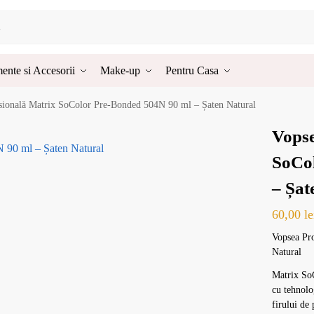
ente si Accesorii
Make-up
Pentru Casa
sională Matrix SoColor Pre-Bonded 504N 90 ml – Șaten Natural
Vopse
SoCo
– Șat
60,00
le
Vopsea Pr
Natural
Matrix So
cu tehnolo
firului de 