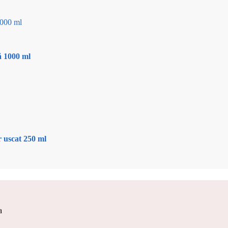
ă 1000 ml
 uscat 250 ml
a