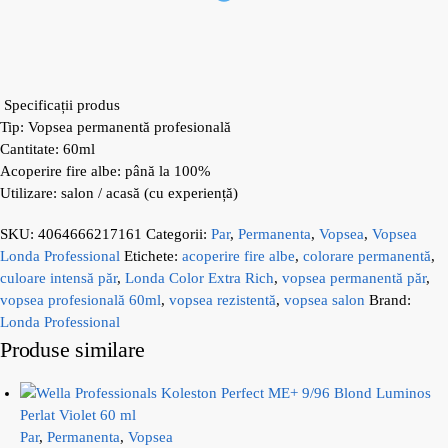
Specificații produs
Tip: Vopsea permanentă profesională
Cantitate: 60ml
Acoperire fire albe: până la 100%
Utilizare: salon / acasă (cu experiență)
SKU:
4064666217161
Categorii:
Par
,
Permanenta
,
Vopsea
,
Vopsea
Londa Professional
Etichete:
acoperire fire albe
,
colorare permanentă
,
culoare intensă păr
,
Londa Color Extra Rich
,
vopsea permanentă păr
,
vopsea profesională 60ml
,
vopsea rezistentă
,
vopsea salon
Brand:
Londa Professional
Produse similare
Par
,
Permanenta
,
Vopsea