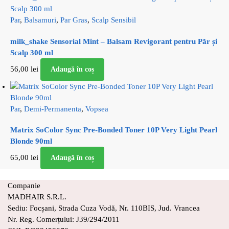
Par
,
Balsamuri
,
Par Gras
,
Scalp Sensibil
milk_shake Sensorial Mint – Balsam Revigorant pentru Păr și
Scalp 300 ml
56,00
lei
Adaugă în coș
Par
,
Demi-Permanenta
,
Vopsea
Matrix SoColor Sync Pre-Bonded Toner 10P Very Light Pearl
Blonde 90ml
65,00
lei
Adaugă în coș
Companie
MADHAIR S.R.L.
Sediu: Focșani, Strada Cuza Vodă, Nr. 110BIS, Jud. Vrancea
Nr. Reg. Comerțului: J39/294/2011