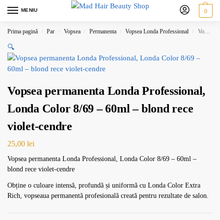
MENIU
0
Prima pagină
Par
Vopsea
Permanenta
Vopsea Londa Professional
Vopsea permanenta Londa Professional, Londa Color 8/69 – 60ml – blond rece violet-cendre
/
/
/
/
/
🔍
Vopsea permanenta Londa Professional,
Londa Color 8/69 – 60ml – blond rece
violet-cendre
25,00
lei
Vopsea permanenta Londa Professional, Londa Color 8/69 – 60ml –
blond rece violet-cendre
Obține o culoare intensă, profundă și uniformă cu Londa Color Extra
Rich, vopseaua permanentă profesională creată pentru rezultate de salon.