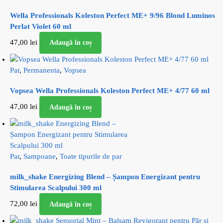
Wella Professionals Koleston Perfect ME+ 9/96 Blond Luminos
Perlat Violet 60 ml
47,00
lei
Adaugă în coș
Par
,
Permanenta
,
Vopsea
Vopsea Wella Professionals Koleston Perfect ME+ 4/77 60 ml
47,00
lei
Adaugă în coș
Par
,
Sampoane
,
Toate tipurile de par
milk_shake Energizing Blend – Șampon Energizant pentru
Stimularea Scalpului 300 ml
72,00
lei
Adaugă în coș