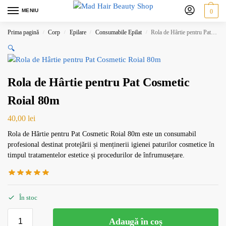
MENIU
0
Prima pagină
Corp
Epilare
Consumabile Epilat
Rola de Hârtie pentru Pat Cosmetic Roial 80m
/
/
/
/
🔍
Rola de Hârtie pentru Pat Cosmetic
Roial 80m
40,00
lei
Rola de Hârtie pentru Pat Cosmetic Roial 80m este un consumabil
profesional destinat protejării și menținerii igienei paturilor cosmetice în
timpul tratamentelor estetice și procedurilor de înfrumusețare.
În stoc
Adaugă în coș