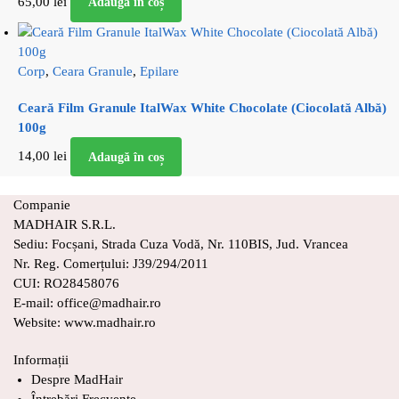
65,00
lei
Adaugă în coș
Corp
,
Ceara Granule
,
Epilare
Ceară Film Granule ItalWax White Chocolate (Ciocolată Albă)
100g
14,00
lei
Adaugă în coș
Companie
MADHAIR S.R.L.
Sediu: Focșani, Strada Cuza Vodă, Nr. 110BIS, Jud. Vrancea
Nr. Reg. Comerțului: J39/294/2011
CUI: RO28458076
E-mail: office@madhair.ro
Website: www.madhair.ro
Informații
Despre MadHair
Întrebări Frecvente