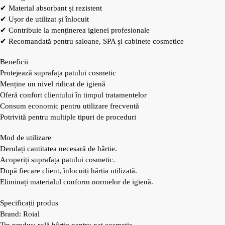
✔ Material absorbant și rezistent
✔ Ușor de utilizat și înlocuit
✔ Contribuie la menținerea igienei profesionale
✔ Recomandată pentru saloane, SPA și cabinete cosmetice
Beneficii
Protejează suprafața patului cosmetic
Menține un nivel ridicat de igienă
Oferă confort clientului în timpul tratamentelor
Consum economic pentru utilizare frecventă
Potrivită pentru multiple tipuri de proceduri
Mod de utilizare
Derulați cantitatea necesară de hârtie.
Acoperiți suprafața patului cosmetic.
După fiecare client, înlocuiți hârtia utilizată.
Eliminați materialul conform normelor de igienă.
Specificații produs
Brand: Roial
Tip produs: rolă hârtie pentru pat cosmetic