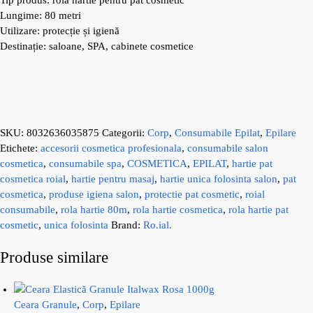
Lungime: 80 metri
Utilizare: protecție și igienă
Destinație: saloane, SPA, cabinete cosmetice
SKU:
8032636035875
Categorii:
Corp
,
Consumabile Epilat
,
Epilare
Etichete:
accesorii cosmetica profesionala
,
consumabile salon
cosmetica
,
consumabile spa
,
COSMETICA
,
EPILAT
,
hartie pat
cosmetica roial
,
hartie pentru masaj
,
hartie unica folosinta salon
,
pat
cosmetica
,
produse igiena salon
,
protectie pat cosmetic
,
roial
consumabile
,
rola hartie 80m
,
rola hartie cosmetica
,
rola hartie pat
cosmetic
,
unica folosinta
Brand:
Ro.ial.
Produse similare
Ceara Granule
,
Corp
,
Epilare