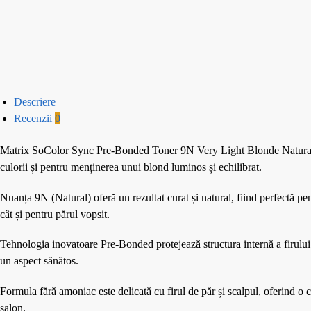
Descriere
Recenzii
0
Matrix SoColor Sync Pre-Bonded Toner 9N Very Light Blonde Natural 90
culorii și pentru menținerea unui blond luminos și echilibrat.
Nuanța 9N (Natural) oferă un rezultat curat și natural, fiind perfectă pe
cât și pentru părul vopsit.
Tehnologia inovatoare Pre-Bonded protejează structura internă a firului d
un aspect sănătos.
Formula fără amoniac este delicată cu firul de păr și scalpul, oferind o 
salon.