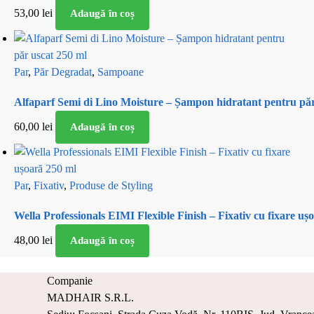
53,00
lei
Adaugă în coș
Par
,
Păr Degradat
,
Sampoane
Alfaparf Semi di Lino Moisture – Șampon hidratant pentru păr
60,00
lei
Adaugă în coș
Par
,
Fixativ
,
Produse de Styling
Wella Professionals EIMI Flexible Finish – Fixativ cu fixare uș
48,00
lei
Adaugă în coș
Companie
MADHAIR S.R.L.