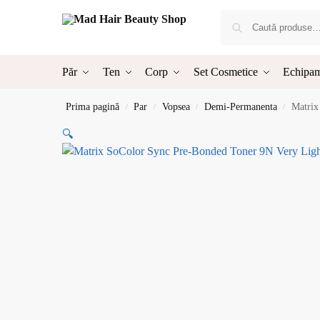
Păr
Ten
Corp
Set Cosmetice
Echipam
Prima pagină
Par
Vopsea
Demi-Permanenta
Matrix
/
/
/
/
🔍