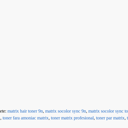
ete:
matrix hair toner 9n
,
matrix socolor sync 9n
,
matrix socolor sync t
l
,
toner fara amoniac matrix
,
toner matrix profesional
,
toner par matrix
,