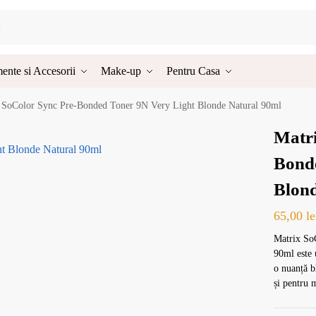
ente si Accesorii
Make-up
Pentru Casa
 SoColor Sync Pre-Bonded Toner 9N Very Light Blonde Natural 90ml
Matri
Bonde
Blond
65,00
le
Matrix So
90ml este 
o nuanță b
și pentru 