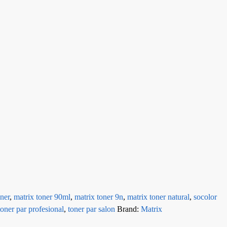
oner
,
matrix toner 90ml
,
matrix toner 9n
,
matrix toner natural
,
socolor
toner par profesional
,
toner par salon
Brand:
Matrix