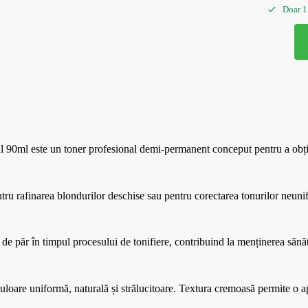
Doar 1
ml este un toner profesional demi-permanent conceput pentru a obține 
ntru rafinarea blondurilor deschise sau pentru corectarea tonurilor neuni
e păr în timpul procesului de tonifiere, contribuind la menținerea sănătă
culoare uniformă, naturală și strălucitoare. Textura cremoasă permite o ap