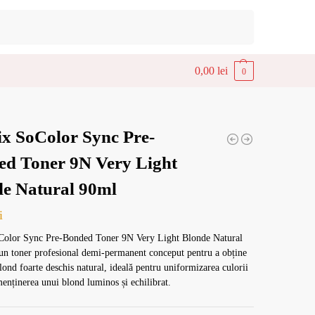
Caută
0,00
lei
0
x SoColor Sync Pre-
d Toner 9N Very Light
e Natural 90ml
i
Color Sync Pre-Bonded Toner 9N Very Light Blonde Natural
un toner profesional demi-permanent conceput pentru a obține
lond foarte deschis natural, ideală pentru uniformizarea culorii
menținerea unui blond luminos și echilibrat.