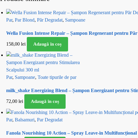
Par
,
Par Blond
,
Păr Degradat
,
Sampoane
Wella Fusion Intense Repair – Șampon Regenerant pentru Păr 
158,00
lei
Adaugă în coș
Par
,
Sampoane
,
Toate tipurile de par
milk_shake Energizing Blend – Șampon Energizant pentru Stim
72,00
lei
Adaugă în coș
Par
,
Balsamuri
,
Par Degradat
Fanola Nourishing 10 Action – Spray Leave-in Multifuncțional 