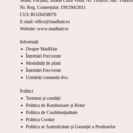
Sediu: Focșani, Strada Cuza Vodă, Nr. 110BIS, Jud. Vrance
Nr. Reg. Comerțului: J39/294/2011
CUI: RO28458076
E-mail: office@madhair.ro
Website: www.madhair.ro
Informații
Despre MadHair
Întrebări Frecvente
Modalități de plată
Întrebări Frecvente
Urmăriți comanda dvs.
Politici
Termeni și condiții
Politica de Rambursare și Retur
Politica de Confidențialitate
Politica Cookie
Politica se Autenticitate și Garanție a Produselor