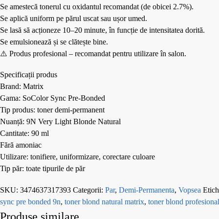
Se amestecă tonerul cu oxidantul recomandat (de obicei 2.7%).
Se aplică uniform pe părul uscat sau ușor umed.
Se lasă să acționeze 10–20 minute, în funcție de intensitatea dorită.
Se emulsionează și se clătește bine.
⚠️ Produs profesional – recomandat pentru utilizare în salon.
Specificații produs
Brand: Matrix
Gama: SoColor Sync Pre-Bonded
Tip produs: toner demi-permanent
Nuanță: 9N Very Light Blonde Natural
Cantitate: 90 ml
Fără amoniac
Utilizare: tonifiere, uniformizare, corectare culoare
Tip păr: toate tipurile de păr
SKU:
3474637317393
Categorii:
Par
,
Demi-Permanenta
,
Vopsea
Etich
sync pre bonded 9n
,
toner blond natural matrix
,
toner blond profesiona
Produse similare