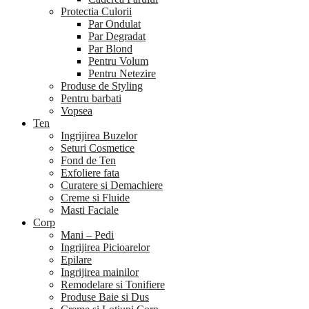
Protectia Culorii
Par Ondulat
Par Degradat
Par Blond
Pentru Volum
Pentru Netezire
Produse de Styling
Pentru barbati
Vopsea
Ten
Ingrijirea Buzelor
Seturi Cosmetice
Fond de Ten
Exfoliere fata
Curatere si Demachiere
Creme si Fluide
Masti Faciale
Corp
Mani – Pedi
Ingrijirea Picioarelor
Epilare
Ingrijirea mainilor
Remodelare si Tonifiere
Produse Baie si Dus