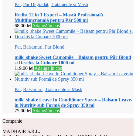
Par
,
Par Degradat
,
Tratamente si Masti
Redist 12 in 1 Expert – Mască Profesională
Multifuncțională pentru Păr 500 ml
68,00
lei
Adaugă în coș
Par
,
Balsamuri
,
Par Blond
milk_shake Sweet Camomile – Balsam pentru Păr Blond
și Deschis la Culoare 1000 ml
119,00
lei
Adaugă în coș
Par
,
Balsamuri
,
Tratamente si Masti
milk_shake Leave In Conditioner Spray – Balsam Leave-
in Nutritiv sub Formă de Spray 350 ml
75,00
lei
Adaugă în coș
Companie
MADHAIR S.R.L.