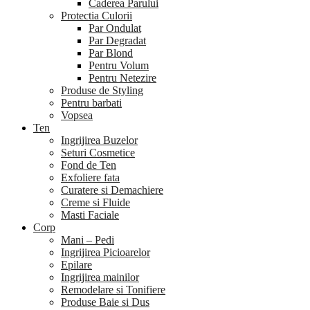
Caderea Parului
Protectia Culorii
Par Ondulat
Par Degradat
Par Blond
Pentru Volum
Pentru Netezire
Produse de Styling
Pentru barbati
Vopsea
Ten
Ingrijirea Buzelor
Seturi Cosmetice
Fond de Ten
Exfoliere fata
Curatere si Demachiere
Creme si Fluide
Masti Faciale
Corp
Mani – Pedi
Ingrijirea Picioarelor
Epilare
Ingrijirea mainilor
Remodelare si Tonifiere
Produse Baie si Dus