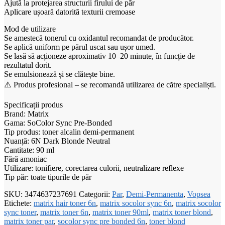
Ajută la protejarea structurii firului de păr
Aplicare ușoară datorită texturii cremoase
Mod de utilizare
Se amestecă tonerul cu oxidantul recomandat de producător.
Se aplică uniform pe părul uscat sau ușor umed.
Se lasă să acționeze aproximativ 10–20 minute, în funcție de
rezultatul dorit.
Se emulsionează și se clătește bine.
⚠️ Produs profesional – se recomandă utilizarea de către specialiști.
Specificații produs
Brand: Matrix
Gama: SoColor Sync Pre-Bonded
Tip produs: toner alcalin demi-permanent
Nuanță: 6N Dark Blonde Neutral
Cantitate: 90 ml
Fără amoniac
Utilizare: tonifiere, corectarea culorii, neutralizare reflexe
Tip păr: toate tipurile de păr
SKU:
3474637237691
Categorii:
Par
,
Demi-Permanenta
,
Vopsea
Etichete:
matrix hair toner 6n
,
matrix socolor sync 6n
,
matrix socolor
sync toner
,
matrix toner 6n
,
matrix toner 90ml
,
matrix toner blond
,
matrix toner par
,
socolor sync pre bonded 6n
,
toner blond