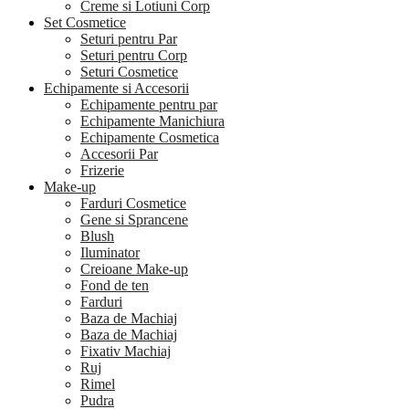
Creme si Lotiuni Corp
Set Cosmetice
Seturi pentru Par
Seturi pentru Corp
Seturi Cosmetice
Echipamente si Accesorii
Echipamente pentru par
Echipamente Manichiura
Echipamente Cosmetica
Accesorii Par
Frizerie
Make-up
Farduri Cosmetice
Gene si Sprancene
Blush
Iluminator
Creioane Make-up
Fond de ten
Farduri
Baza de Machiaj
Baza de Machiaj
Fixativ Machiaj
Ruj
Rimel
Pudra