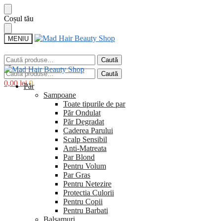
Sari
Sari
Coșul tău
la
la
navigare
conținut
MENIU
Caută
Caută
după:
Caută
Caută
după:
0,00
lei
0
Păr
Sampoane
Toate tipurile de par
Păr Ondulat
Păr Degradat
Caderea Parului
Scalp Sensibil
Anti-Matreata
Par Blond
Pentru Volum
Par Gras
Pentru Netezire
Protectia Culorii
Pentru Copii
Pentru Barbati
Balsamuri