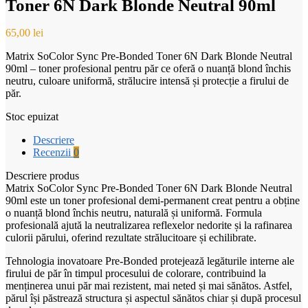
Toner 6N Dark Blonde Neutral 90ml
65,00
lei
Matrix SoColor Sync Pre-Bonded Toner 6N Dark Blonde Neutral
90ml – toner profesional pentru păr ce oferă o nuanță blond închis
neutru, culoare uniformă, strălucire intensă și protecție a firului de
păr.
Stoc epuizat
Descriere
Recenzii
0
Descriere produs
Matrix SoColor Sync Pre-Bonded Toner 6N Dark Blonde Neutral
90ml este un toner profesional demi-permanent creat pentru a obține
o nuanță blond închis neutru, naturală și uniformă. Formula
profesională ajută la neutralizarea reflexelor nedorite și la rafinarea
culorii părului, oferind rezultate strălucitoare și echilibrate.
Tehnologia inovatoare Pre-Bonded protejează legăturile interne ale
firului de păr în timpul procesului de colorare, contribuind la
menținerea unui păr mai rezistent, mai neted și mai sănătos. Astfel,
părul își păstrează structura și aspectul sănătos chiar și după procesul