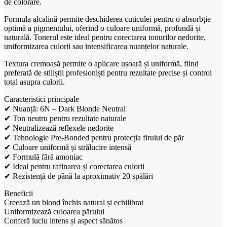
de colorare.
Formula alcalină permite deschiderea cuticulei pentru o absorbție
optimă a pigmentului, oferind o culoare uniformă, profundă și
naturală. Tonerul este ideal pentru corectarea tonurilor nedorite,
uniformizarea culorii sau intensificarea nuanțelor naturale.
Textura cremoasă permite o aplicare ușoară și uniformă, fiind
preferată de stiliștii profesioniști pentru rezultate precise și control
total asupra culorii.
Caracteristici principale
✔ Nuanță: 6N – Dark Blonde Neutral
✔ Ton neutru pentru rezultate naturale
✔ Neutralizează reflexele nedorite
✔ Tehnologie Pre-Bonded pentru protecția firului de păr
✔ Culoare uniformă și strălucire intensă
✔ Formulă fără amoniac
✔ Ideal pentru rafinarea și corectarea culorii
✔ Rezistență de până la aproximativ 20 spălări
Beneficii
Creează un blond închis natural și echilibrat
Uniformizează culoarea părului
Conferă luciu intens și aspect sănătos