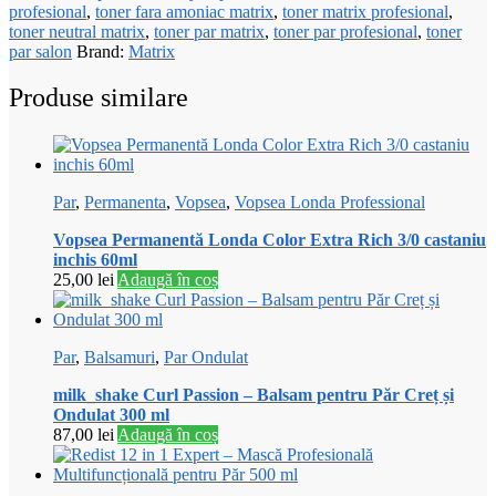
profesional
,
toner fara amoniac matrix
,
toner matrix profesional
,
toner neutral matrix
,
toner par matrix
,
toner par profesional
,
toner
par salon
Brand:
Matrix
Produse similare
Par
,
Permanenta
,
Vopsea
,
Vopsea Londa Professional
Vopsea Permanentă Londa Color Extra Rich 3/0 castaniu
inchis 60ml
25,00
lei
Adaugă în coș
Par
,
Balsamuri
,
Par Ondulat
milk_shake Curl Passion – Balsam pentru Păr Creț și
Ondulat 300 ml
87,00
lei
Adaugă în coș