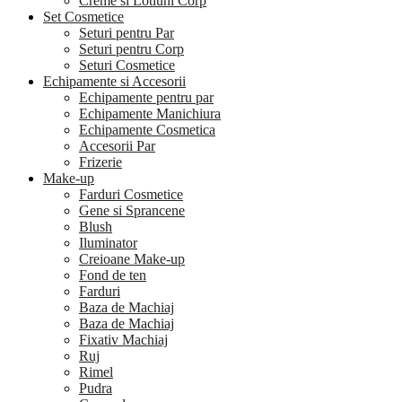
Creme si Lotiuni Corp
Set Cosmetice
Seturi pentru Par
Seturi pentru Corp
Seturi Cosmetice
Echipamente si Accesorii
Echipamente pentru par
Echipamente Manichiura
Echipamente Cosmetica
Accesorii Par
Frizerie
Make-up
Farduri Cosmetice
Gene si Sprancene
Blush
Iluminator
Creioane Make-up
Fond de ten
Farduri
Baza de Machiaj
Baza de Machiaj
Fixativ Machiaj
Ruj
Rimel
Pudra