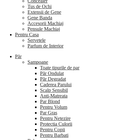
Concealer
Tus de Ochi
Extensii de Gene
Gene Banda
Accesorii Machiaj
Pensule Machiaj
Pentru Casa
Servetele
Parfum de Interior
Păr
Sampoane
Toate tipurile de par
Păr Ondulat
Păr Degradat
Caderea Parului
Scalp Sensibil
Anti-Matreata
Par Blond
Pentru Volum
Par Gras
Pentru Netezire
Protectia Culorii
Pentru Copii
Pentru Barbati