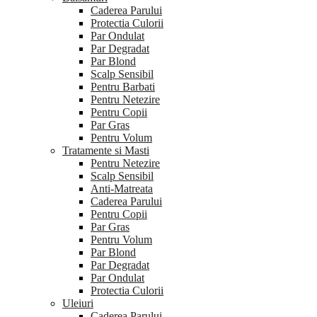
Caderea Parului
Protectia Culorii
Par Ondulat
Par Degradat
Par Blond
Scalp Sensibil
Pentru Barbati
Pentru Netezire
Pentru Copii
Par Gras
Pentru Volum
Tratamente si Masti
Pentru Netezire
Scalp Sensibil
Anti-Matreata
Caderea Parului
Pentru Copii
Par Gras
Pentru Volum
Par Blond
Par Degradat
Par Ondulat
Protectia Culorii
Uleiuri
Caderea Parului