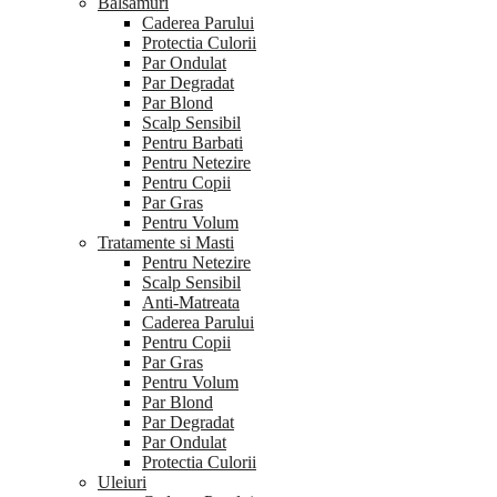
Balsamuri
Caderea Parului
Protectia Culorii
Par Ondulat
Par Degradat
Par Blond
Scalp Sensibil
Pentru Barbati
Pentru Netezire
Pentru Copii
Par Gras
Pentru Volum
Tratamente si Masti
Pentru Netezire
Scalp Sensibil
Anti-Matreata
Caderea Parului
Pentru Copii
Par Gras
Pentru Volum
Par Blond
Par Degradat
Par Ondulat
Protectia Culorii
Uleiuri