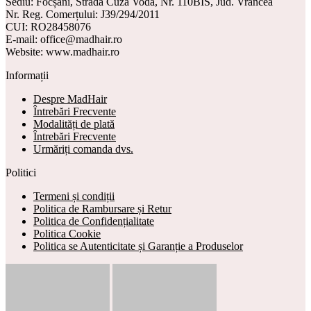
Sediu: Focșani, Strada Cuza Vodă, Nr. 110BIS, Jud. Vrancea
Nr. Reg. Comerțului: J39/294/2011
CUI: RO28458076
E-mail: office@madhair.ro
Website: www.madhair.ro
Informații
Despre MadHair
Întrebări Frecvente
Modalități de plată
Întrebări Frecvente
Urmăriți comanda dvs.
Politici
Termeni și condiții
Politica de Rambursare și Retur
Politica de Confidențialitate
Politica Cookie
Politica se Autenticitate și Garanție a Produselor