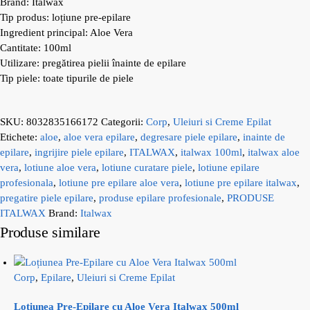
Brand: Italwax
Tip produs: loțiune pre-epilare
Ingredient principal: Aloe Vera
Cantitate: 100ml
Utilizare: pregătirea pielii înainte de epilare
Tip piele: toate tipurile de piele
SKU:
8032835166172
Categorii:
Corp
,
Uleiuri si Creme Epilat
Etichete:
aloe
,
aloe vera epilare
,
degresare piele epilare
,
inainte de
epilare
,
ingrijire piele epilare
,
ITALWAX
,
italwax 100ml
,
italwax aloe
vera
,
lotiune aloe vera
,
lotiune curatare piele
,
lotiune epilare
profesionala
,
lotiune pre epilare aloe vera
,
lotiune pre epilare italwax
,
pregatire piele epilare
,
produse epilare profesionale
,
PRODUSE
ITALWAX
Brand:
Italwax
Produse similare
Corp
,
Epilare
,
Uleiuri si Creme Epilat
Loțiunea Pre-Epilare cu Aloe Vera Italwax 500ml