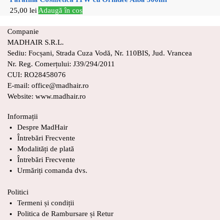
25,00
lei
Adaugă în coș
Companie
MADHAIR S.R.L.
Sediu: Focșani, Strada Cuza Vodă, Nr. 110BIS, Jud. Vrancea
Nr. Reg. Comerțului: J39/294/2011
CUI: RO28458076
E-mail: office@madhair.ro
Website: www.madhair.ro
Informații
Despre MadHair
Întrebări Frecvente
Modalități de plată
Întrebări Frecvente
Urmăriți comanda dvs.
Politici
Termeni și condiții
Politica de Rambursare și Retur