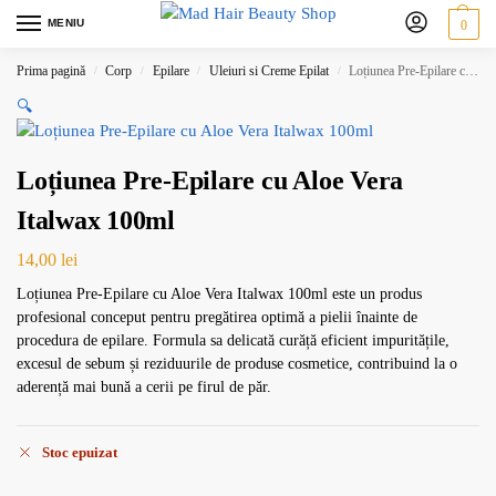
MENIU
0
Prima pagină
Corp
Epilare
Uleiuri si Creme Epilat
Loțiunea Pre-Epilare cu Aloe Vera Italwax 100ml
/
/
/
/
🔍
Loțiunea Pre-Epilare cu Aloe Vera
Italwax 100ml
14,00
lei
Loțiunea Pre-Epilare cu Aloe Vera Italwax 100ml este un produs
profesional conceput pentru pregătirea optimă a pielii înainte de
procedura de epilare. Formula sa delicată curăță eficient impuritățile,
excesul de sebum și reziduurile de produse cosmetice, contribuind la o
aderență mai bună a cerii pe firul de păr.
Stoc epuizat