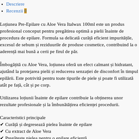
Descriere
Recenzii
0
Loțiunea Pre-Epilare cu Aloe Vera Italwax 100ml este un produs
profesional conceput pentru pregătirea optimă a pielii înainte de
procedura de epilare. Formula sa delicată curăță eficient impuritățile,
excesul de sebum și reziduurile de produse cosmetice, contribuind la o
aderență mai bună a cerii pe firul de păr.
Îmbogățită cu Aloe Vera, loțiunea oferă un efect calmant și hidratant,
ajutând la protejarea pielii și reducerea senzației de disconfort în timpul
epilării. Este potrivită pentru toate tipurile de piele și poate fi utilizată
atât pe față, cât și pe corp.
Utilizarea loțiunii înainte de epilare contribuie la obținerea unor
rezultate profesionale și la îmbunătățirea eficienței procedurii.
Caracteristici principale
✔ Curăță și degresează pielea înainte de epilare
✔ Cu extract de Aloe Vera
✔ Pregătește pielea pentru o epilare eficientă