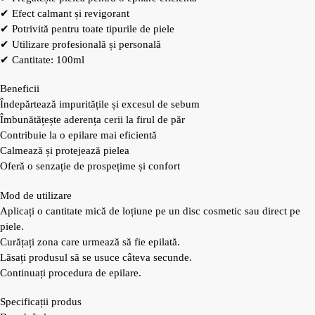
✔ Efect calmant și revigorant
✔ Potrivită pentru toate tipurile de piele
✔ Utilizare profesională și personală
✔ Cantitate: 100ml
Beneficii
Îndepărtează impuritățile și excesul de sebum
Îmbunătățește aderența cerii la firul de păr
Contribuie la o epilare mai eficientă
Calmează și protejează pielea
Oferă o senzație de prospețime și confort
Mod de utilizare
Aplicați o cantitate mică de loțiune pe un disc cosmetic sau direct pe
piele.
Curățați zona care urmează să fie epilată.
Lăsați produsul să se usuce câteva secunde.
Continuați procedura de epilare.
Specificații produs