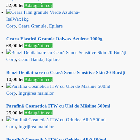
32,00
lei
Adaugă în coș
Corp
,
Ceara Granule
,
Epilare
Ceara Elastică Granule Italwax Azulene 1000g
68,00
lei
Adaugă în coș
Corp
,
Ceara Banda
,
Epilare
Benzi Depilatoare cu Ceară Sence Sensitive Skin 20 Bucăți
10,00
lei
Adaugă în coș
Corp
,
Ingrijirea mainilor
Parafină Cosmetică ITW cu Ulei de Măsline 500ml
25,00
lei
Adaugă în coș
Corp
,
Ingrijirea mainilor
Parafină Cosmetică ITW cu Orhidee Albă 500ml