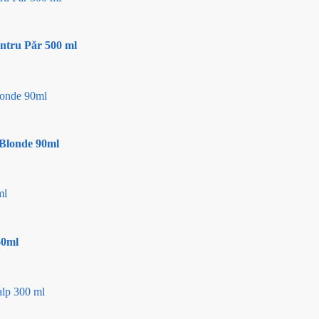
entru Păr 500 ml
 Blonde 90ml
60ml