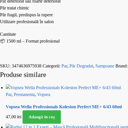
Păr deteriorat sau foarte deteriorat
Păr tratat chimic
Păr fragil, predispus la rupere
Utilizare profesională în salon
Cantitate
📦 1500 ml – Format profesional
SKU:
3474636975938
Categorii:
Par
,
Păr Degradat
,
Sampoane
Brand
Produse similare
Par
,
Permanenta
,
Vopsea
Vopsea Wella Professionals Koleston Perfect ME+ 6/43 60ml
47,00
lei
Adaugă în coș