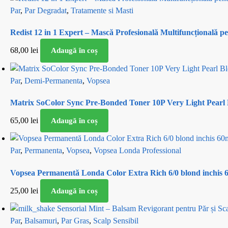
Par
,
Par Degradat
,
Tratamente si Masti
Redist 12 in 1 Expert – Mască Profesională Multifuncțională p
68,00
lei
Adaugă în coș
Par
,
Demi-Permanenta
,
Vopsea
Matrix SoColor Sync Pre-Bonded Toner 10P Very Light Pearl
65,00
lei
Adaugă în coș
Par
,
Permanenta
,
Vopsea
,
Vopsea Londa Professional
Vopsea Permanentă Londa Color Extra Rich 6/0 blond inchis 
25,00
lei
Adaugă în coș
Par
,
Balsamuri
,
Par Gras
,
Scalp Sensibil