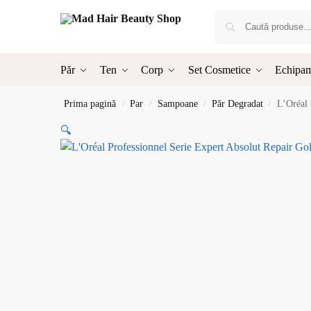
Păr
Ten
Corp
Set Cosmetice
Echipam
Prima pagină
Par
Sampoane
Păr Degradat
L’Oréal 
/
/
/
/
🔍