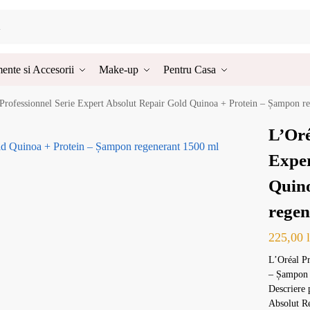
ente si Accesorii
Make-up
Pentru Casa
Professionnel Serie Expert Absolut Repair Gold Quinoa + Protein – Șampon r
L’Oré
Exper
Quino
regen
225,00
L’Oréal Pr
– Șampon 
Descriere 
Absolut R