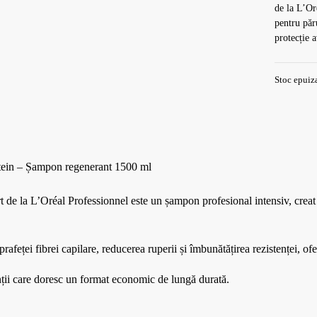
de la L’Or
pentru păru
protecție 
Stoc epuiz
otein – Șampon regenerant 1500 ml
a L’Oréal Professionnel este un șampon profesional intensiv, creat pent
feței fibrei capilare, reducerea ruperii și îmbunătățirea rezistenței, ofe
enții care doresc un format economic de lungă durată.