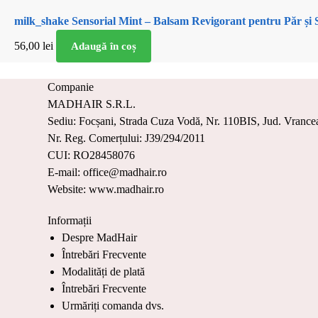
milk_shake Sensorial Mint – Balsam Revigorant pentru Păr și 
56,00
lei
Adaugă în coș
Companie
MADHAIR S.R.L.
Sediu: Focșani, Strada Cuza Vodă, Nr. 110BIS, Jud. Vrance
Nr. Reg. Comerțului: J39/294/2011
CUI: RO28458076
E-mail: office@madhair.ro
Website: www.madhair.ro
Informații
Despre MadHair
Întrebări Frecvente
Modalități de plată
Întrebări Frecvente
Urmăriți comanda dvs.