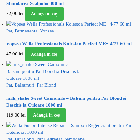
Stimularea Scalpului 300 ml
72,00
lei
Adaugă în coș
Par
,
Permanenta
,
Vopsea
Vopsea Wella Professionals Koleston Perfect ME+ 4/77 60 ml
47,00
lei
Adaugă în coș
Par
,
Balsamuri
,
Par Blond
milk_shake Sweet Camomile – Balsam pentru Păr Blond și
Deschis la Culoare 1000 ml
119,00
lei
Adaugă în coș
Par
,
Par Blond
,
Păr Degradat
,
Sampoane