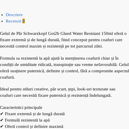
Descriere
Recenzii
0
Gelul de Păr Schwarzkopf Got2b Glued Water Resistant 150ml oferă o
fixare extremă și de lungă durată, fiind conceput pentru coafuri care
necesită control maxim și rezistență pe tot parcursul zilei.
Formula sa rezistentă la apă ajută la menținerea coafurii chiar și în
condiții de umiditate ridicată, transpirație sau vreme nefavorabilă. Gelul
oferă susținere puternică, definire și control, fără a compromite aspectul
coafurii.
Ideal pentru stiluri creative, păr scurt, țepi, look-uri texturate sau
coafuri care necesită fixare puternică și rezistență îndelungată.
Caracteristici principale
✔ Fixare extremă și de lungă durată
✔ Formulă rezistentă la apă
✔ Oferă control și definire maximă