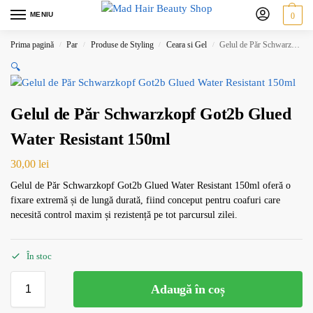
MENIU
0
Prima pagină
Par
Produse de Styling
Ceara si Gel
Gelul de Păr Schwarzkopf Got2b Glued Water Resistant 150ml
/
/
/
/
🔍
Gelul de Păr Schwarzkopf Got2b Glued
Water Resistant 150ml
30,00
lei
Gelul de Păr Schwarzkopf Got2b Glued Water Resistant 150ml oferă o
fixare extremă și de lungă durată, fiind conceput pentru coafuri care
necesită control maxim și rezistență pe tot parcursul zilei.
În stoc
Adaugă în coș