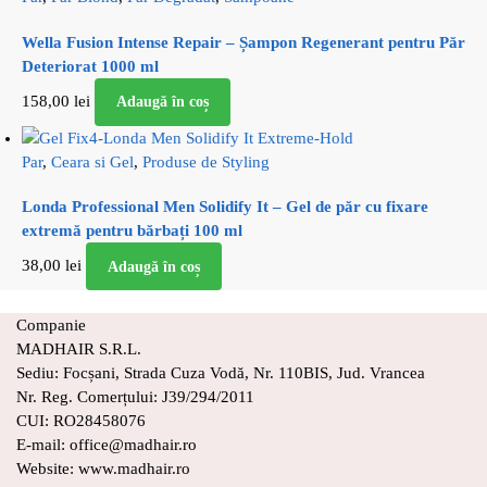
Wella Fusion Intense Repair – Șampon Regenerant pentru Păr
Deteriorat 1000 ml
158,00
lei
Adaugă în coș
Par
,
Ceara si Gel
,
Produse de Styling
Londa Professional Men Solidify It – Gel de păr cu fixare
extremă pentru bărbați 100 ml
38,00
lei
Adaugă în coș
Companie
MADHAIR S.R.L.
Sediu: Focșani, Strada Cuza Vodă, Nr. 110BIS, Jud. Vrancea
Nr. Reg. Comerțului: J39/294/2011
CUI: RO28458076
E-mail: office@madhair.ro
Website: www.madhair.ro