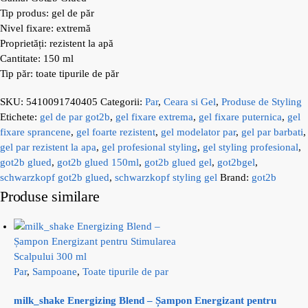
Tip produs: gel de păr
Nivel fixare: extremă
Proprietăți: rezistent la apă
Cantitate: 150 ml
Tip păr: toate tipurile de păr
SKU:
5410091740405
Categorii:
Par
,
Ceara si Gel
,
Produse de Styling
Etichete:
gel de par got2b
,
gel fixare extrema
,
gel fixare puternica
,
gel
fixare sprancene
,
gel foarte rezistent
,
gel modelator par
,
gel par barbati
,
gel par rezistent la apa
,
gel profesional styling
,
gel styling profesional
,
got2b glued
,
got2b glued 150ml
,
got2b glued gel
,
got2bgel
,
schwarzkopf got2b glued
,
schwarzkopf styling gel
Brand:
got2b
Produse similare
Par
,
Sampoane
,
Toate tipurile de par
milk_shake Energizing Blend – Șampon Energizant pentru