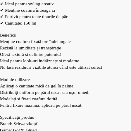
✔ Ideal pentru styling creativ
✔ Menține coafura întreaga zi
✔ Potrivit pentru toate tipurile de păr
✔ Cantitate: 150 ml
Beneficii
Menține coafura fixată ore îndelungate
Rezistă la umiditate și transpirație
Oferă textură și definire puternică
Ideal pentru look-uri îndrăznețe și moderne
Nu lasă reziduuri vizibile atunci când este utilizat corect
Mod de utilizare
Aplicați o cantitate mică de gel în palme.
Distribuiți uniform pe părul uscat sau ușor umed.
Modelați și fixați coafura dorită.
Pentru fixare maximă, aplicați pe părul uscat.
Specificații produs
Brand: Schwarzkopf
Gama: Got2b Glued