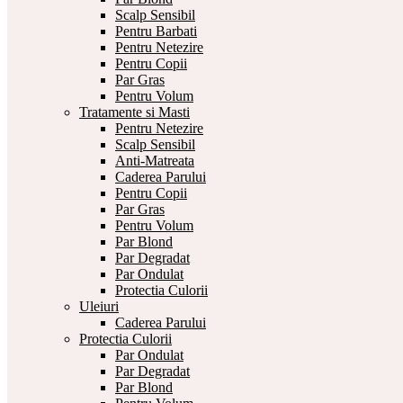
Scalp Sensibil
Pentru Barbati
Pentru Netezire
Pentru Copii
Par Gras
Pentru Volum
Tratamente si Masti
Pentru Netezire
Scalp Sensibil
Anti-Matreata
Caderea Parului
Pentru Copii
Par Gras
Pentru Volum
Par Blond
Par Degradat
Par Ondulat
Protectia Culorii
Uleiuri
Caderea Parului
Protectia Culorii
Par Ondulat
Par Degradat
Par Blond