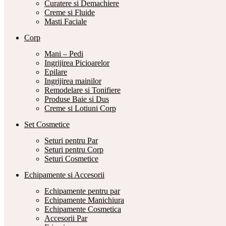
Curatere si Demachiere
Creme si Fluide
Masti Faciale
Corp
Mani – Pedi
Ingrijirea Picioarelor
Epilare
Ingrijirea mainilor
Remodelare si Tonifiere
Produse Baie si Dus
Creme si Lotiuni Corp
Set Cosmetice
Seturi pentru Par
Seturi pentru Corp
Seturi Cosmetice
Echipamente si Accesorii
Echipamente pentru par
Echipamente Manichiura
Echipamente Cosmetica
Accesorii Par