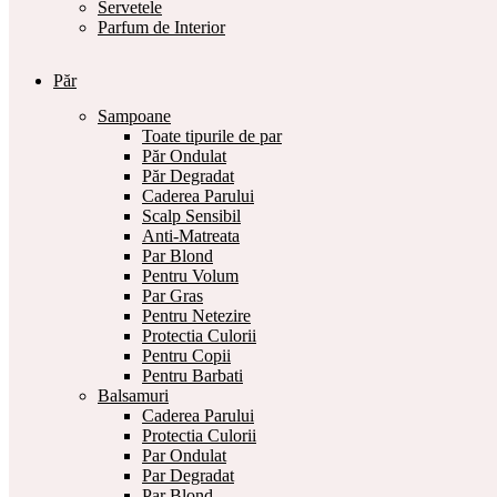
Servetele
Parfum de Interior
Păr
Sampoane
Toate tipurile de par
Păr Ondulat
Păr Degradat
Caderea Parului
Scalp Sensibil
Anti-Matreata
Par Blond
Pentru Volum
Par Gras
Pentru Netezire
Protectia Culorii
Pentru Copii
Pentru Barbati
Balsamuri
Caderea Parului
Protectia Culorii
Par Ondulat
Par Degradat
Par Blond