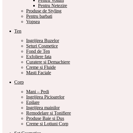
Pentru Volum
Pentru Netezire
Produse de Styling
Pentru barbati
Vopsea
Ten
Ingrijirea Buzelor
Seturi Cosmetice
Fond de Ten
Exfoliere fata
Curatere si Demachiere
Creme si Fluide
Masti Faciale
Corp
Mani – Pedi
Ingrijirea Picioarelor
Epilare
Ingrijirea mainilor
Remodelare si Tonifiere
Produse Baie si Dus
Creme si Lotiuni Corp