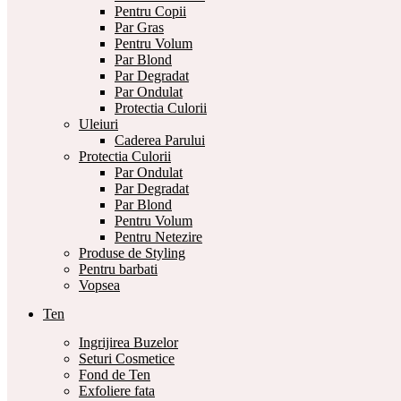
Pentru Copii
Par Gras
Pentru Volum
Par Blond
Par Degradat
Par Ondulat
Protectia Culorii
Uleiuri
Caderea Parului
Protectia Culorii
Par Ondulat
Par Degradat
Par Blond
Pentru Volum
Pentru Netezire
Produse de Styling
Pentru barbati
Vopsea
Ten
Ingrijirea Buzelor
Seturi Cosmetice
Fond de Ten
Exfoliere fata