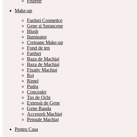
Frizerie
Make-up
Farduri Cosmetice
Gene si Sprancene
Blush
Iluminator
Creioane Make-up
Fond de ten
Farduri
Baza de Machiaj
Baza de Machiaj
Fixativ Machiaj
Ruj
Rimel
Pudra
Concealer
Tus de Ochi
Extensii de Gene
Gene Banda
Accesorii Machiaj
Pensule Machiaj
Pentru Casa