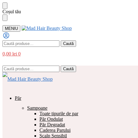
Sari
Sari
Coșul tău
la
la
navigare
conținut
MENIU
Caută
Caută
după:
0,00
lei
0
Caută
Caută
după:
Păr
Sampoane
Toate tipurile de par
Păr Ondulat
Păr Degradat
Caderea Parului
Scalp Sensibil