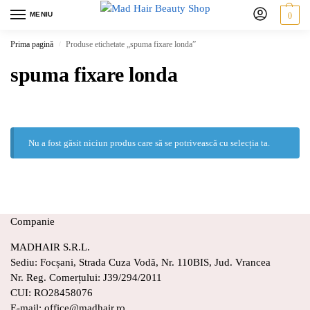
MENIU
0
Prima pagină
Produse etichetate „spuma fixare londa”
/
spuma fixare londa
Nu a fost găsit niciun produs care să se potrivească cu selecția ta.
Companie
MADHAIR S.R.L.
Sediu: Focșani, Strada Cuza Vodă, Nr. 110BIS, Jud. Vrancea
Nr. Reg. Comerțului: J39/294/2011
CUI: RO28458076
E-mail: office@madhair.ro