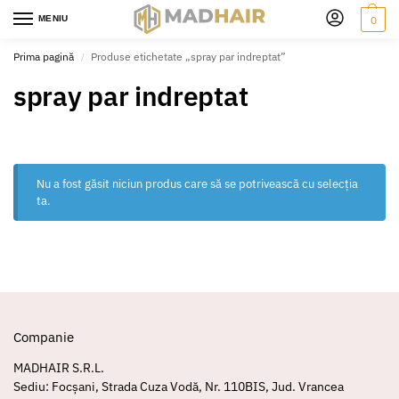
MENIU
0
Prima pagină
Produse etichetate „spray par indreptat”
/
spray par indreptat
Nu a fost găsit niciun produs care să se potrivească cu selecția
ta.
Companie
MADHAIR S.R.L.
Sediu: Focșani, Strada Cuza Vodă, Nr. 110BIS, Jud. Vrancea