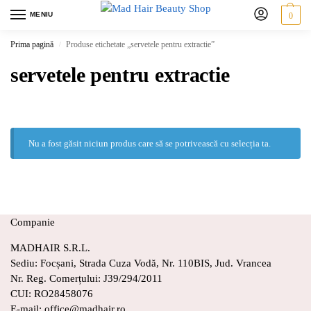
MENIU
0
Prima pagină
Produse etichetate „servetele pentru extractie”
/
servetele pentru extractie
Nu a fost găsit niciun produs care să se potrivească cu selecția ta.
Companie
MADHAIR S.R.L.
Sediu: Focșani, Strada Cuza Vodă, Nr. 110BIS, Jud. Vrancea
Nr. Reg. Comerțului: J39/294/2011
CUI: RO28458076
E-mail: office@madhair.ro