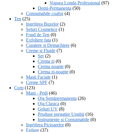
Vopsea Londa Professional
(97)
Demi-Permanenta
(50)
Consumabile coafor
(4)
Ten
(25)
Ingrijirea Buzelor
(2)
Seturi Cosmetice
(1)
Fond de Ten
(0)
Exfoliere fata
(1)
Curatere si Demachiere
(6)
Creme si Fluide
(7)
Ser
(2)
Crema zi
(0)
Crema noapte
(0)
Crema zi-noapte
(0)
Masti Faciale
(1)
Creme SPF
(7)
Corp
(123)
Mani - Pedi
(46)
Oja Semipermanenta
(26)
Oja Clasica
(0)
Geluri UV
(8)
Produse pregatire Unghii
(16)
Instrumente si Consumabile
(0)
Ingrijirea Picioarelor
(0)
Epilare
(37)