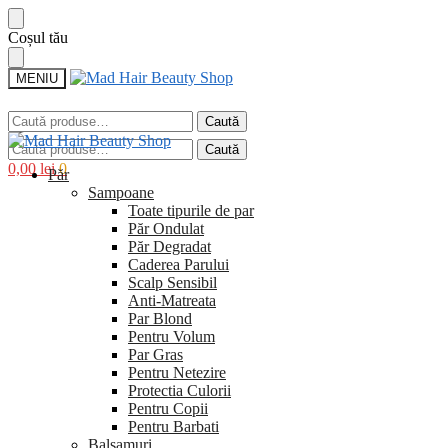
Sari
Sari
Coșul tău
la
la
navigare
conținut
MENIU
Caută
Caută
după:
Caută
Caută
după:
0,00
lei
0
Păr
Sampoane
Toate tipurile de par
Păr Ondulat
Păr Degradat
Caderea Parului
Scalp Sensibil
Anti-Matreata
Par Blond
Pentru Volum
Par Gras
Pentru Netezire
Protectia Culorii
Pentru Copii
Pentru Barbati
Balsamuri