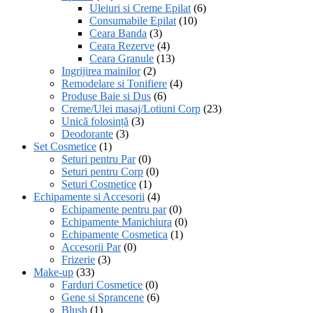
Uleiuri si Creme Epilat
(6)
Consumabile Epilat
(10)
Ceara Banda
(3)
Ceara Rezerve
(4)
Ceara Granule
(13)
Ingrijirea mainilor
(2)
Remodelare si Tonifiere
(4)
Produse Baie si Dus
(6)
Creme/Ulei masaj/Lotiuni Corp
(23)
Unică folosință
(3)
Deodorante
(3)
Set Cosmetice
(1)
Seturi pentru Par
(0)
Seturi pentru Corp
(0)
Seturi Cosmetice
(1)
Echipamente si Accesorii
(4)
Echipamente pentru par
(0)
Echipamente Manichiura
(0)
Echipamente Cosmetica
(1)
Accesorii Par
(0)
Frizerie
(3)
Make-up
(33)
Farduri Cosmetice
(0)
Gene si Sprancene
(6)
Blush
(1)