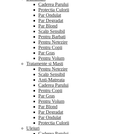
Caderea Parului
Protectia Culorii
Par Ondulat
Par Degradat
Par Blond
Scalp Sensibil
Pentru Barbati
Pentru Netezire
Pentru Copii
Par Gras
Pentru Volum
Tratamente si Masti
Pentru Netezire
Scalp Sensibil
Anti-Matreata
Caderea Parului
Pentru Copii
Par Gras
Pentru Volum
Par Blond
Par Degradat
Par Ondulat
Protectia Culorii
Uleiuri
Caderea Parului