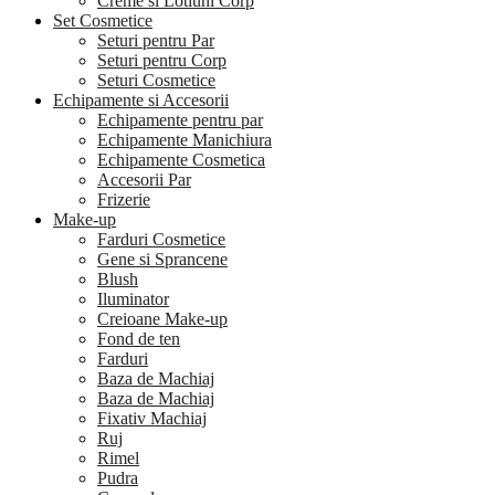
Creme si Lotiuni Corp
Set Cosmetice
Seturi pentru Par
Seturi pentru Corp
Seturi Cosmetice
Echipamente si Accesorii
Echipamente pentru par
Echipamente Manichiura
Echipamente Cosmetica
Accesorii Par
Frizerie
Make-up
Farduri Cosmetice
Gene si Sprancene
Blush
Iluminator
Creioane Make-up
Fond de ten
Farduri
Baza de Machiaj
Baza de Machiaj
Fixativ Machiaj
Ruj
Rimel
Pudra