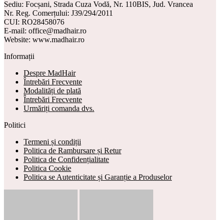
Sediu: Focșani, Strada Cuza Vodă, Nr. 110BIS, Jud. Vrancea
Nr. Reg. Comerțului: J39/294/2011
CUI: RO28458076
E-mail: office@madhair.ro
Website: www.madhair.ro
Informații
Despre MadHair
Întrebări Frecvente
Modalități de plată
Întrebări Frecvente
Urmăriți comanda dvs.
Politici
Termeni și condiții
Politica de Rambursare și Retur
Politica de Confidențialitate
Politica Cookie
Politica se Autenticitate și Garanție a Produselor