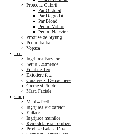
Protectia Culorii
Par Ondulat
Par Degradat
Par Blond
Pentru Volum
Pentru Netezire
Produse de Styling
Pentru barbati
Vopsea
Ten
Ingrijirea Buzelor
Seturi Cosmetice
Fond de Ten
Exfoliere fata
Curatere si Demachiere
Creme si Fluide
Masti Faciale
Corp
Mani – Pedi
Ingrijirea Picioarelor
Epilare
Ingrijirea mainilor
Remodelare si Tonifiere
Produse Baie si Dus