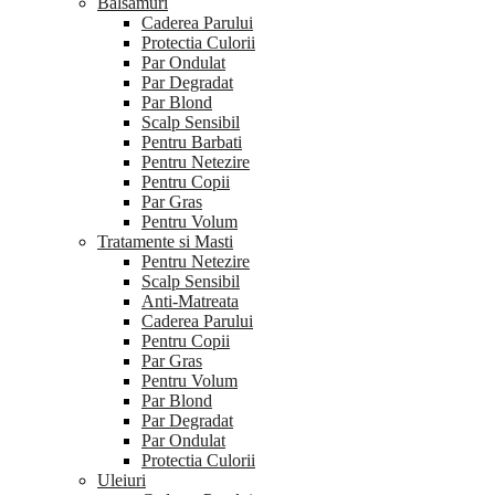
Balsamuri
Caderea Parului
Protectia Culorii
Par Ondulat
Par Degradat
Par Blond
Scalp Sensibil
Pentru Barbati
Pentru Netezire
Pentru Copii
Par Gras
Pentru Volum
Tratamente si Masti
Pentru Netezire
Scalp Sensibil
Anti-Matreata
Caderea Parului
Pentru Copii
Par Gras
Pentru Volum
Par Blond
Par Degradat
Par Ondulat
Protectia Culorii
Uleiuri