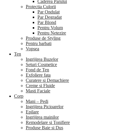
Caderea Parului
Protectia Culorii
Par Ondulat
Par Degradat
Par Blond
Pentru Volum
Pentru Netezire
Produse de Styling
Pentru barbati
Vopsea
Ten
Ingrijirea Buzelor
Seturi Cosmetice
Fond de Ten
Exfoliere fata
Curatere si Demachiere
Creme si Fluide
Masti Faciale
Corp
Mani – Pedi
Ingrijirea Picioarelor
Epilare
Ingrijirea mainilor
Remodelare si Tonifiere
Produse Baie si Dus