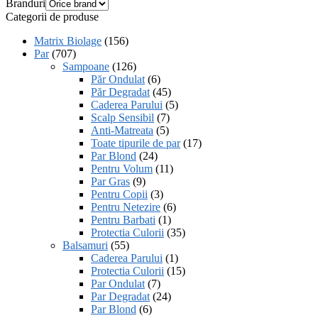
Branduri
Categorii de produse
Matrix Biolage
(156)
Par
(707)
Sampoane
(126)
Păr Ondulat
(6)
Păr Degradat
(45)
Caderea Parului
(5)
Scalp Sensibil
(7)
Anti-Matreata
(5)
Toate tipurile de par
(17)
Par Blond
(24)
Pentru Volum
(11)
Par Gras
(9)
Pentru Copii
(3)
Pentru Netezire
(6)
Pentru Barbati
(1)
Protectia Culorii
(35)
Balsamuri
(55)
Caderea Parului
(1)
Protectia Culorii
(15)
Par Ondulat
(7)
Par Degradat
(24)
Par Blond
(6)