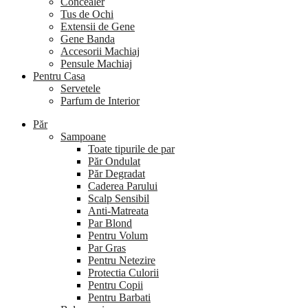
Concealer
Tus de Ochi
Extensii de Gene
Gene Banda
Accesorii Machiaj
Pensule Machiaj
Pentru Casa
Servetele
Parfum de Interior
Păr
Sampoane
Toate tipurile de par
Păr Ondulat
Păr Degradat
Caderea Parului
Scalp Sensibil
Anti-Matreata
Par Blond
Pentru Volum
Par Gras
Pentru Netezire
Protectia Culorii
Pentru Copii
Pentru Barbati