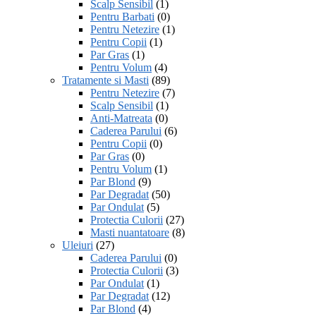
Scalp Sensibil
(1)
Pentru Barbati
(0)
Pentru Netezire
(1)
Pentru Copii
(1)
Par Gras
(1)
Pentru Volum
(4)
Tratamente si Masti
(89)
Pentru Netezire
(7)
Scalp Sensibil
(1)
Anti-Matreata
(0)
Caderea Parului
(6)
Pentru Copii
(0)
Par Gras
(0)
Pentru Volum
(1)
Par Blond
(9)
Par Degradat
(50)
Par Ondulat
(5)
Protectia Culorii
(27)
Masti nuantatoare
(8)
Uleiuri
(27)
Caderea Parului
(0)
Protectia Culorii
(3)
Par Ondulat
(1)
Par Degradat
(12)
Par Blond
(4)