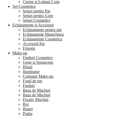
Creme si Lotiuni Corp
Set Cosmetice
Seturi pentru Par
Seturi pentru Corp
Seturi Cosmetice
Echipamente si Accesorii
Echipamente pentru par
Echipamente Manichiura
Echipamente Cosmetica
Accesorii Par
Frizerie
Make-up
Farduri Cosmetice
Gene si Sprancene
Blush
Iluminator
Creioane Make-up
Fond de ten
Farduri
Baza de Machiaj
Baza de Machiaj
Fixativ Machiaj
Ruj
Rimel
Pudra