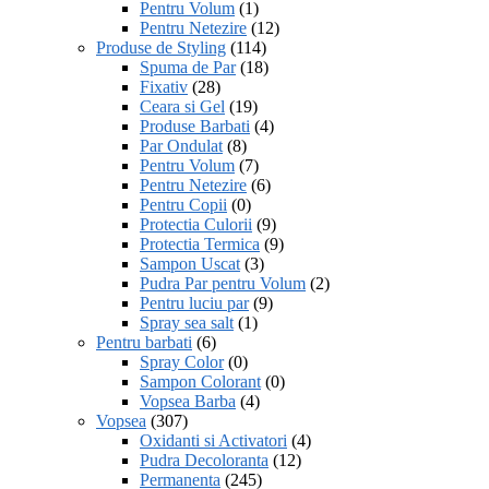
Pentru Volum
(1)
Pentru Netezire
(12)
Produse de Styling
(114)
Spuma de Par
(18)
Fixativ
(28)
Ceara si Gel
(19)
Produse Barbati
(4)
Par Ondulat
(8)
Pentru Volum
(7)
Pentru Netezire
(6)
Pentru Copii
(0)
Protectia Culorii
(9)
Protectia Termica
(9)
Sampon Uscat
(3)
Pudra Par pentru Volum
(2)
Pentru luciu par
(9)
Spray sea salt
(1)
Pentru barbati
(6)
Spray Color
(0)
Sampon Colorant
(0)
Vopsea Barba
(4)
Vopsea
(307)
Oxidanti si Activatori
(4)
Pudra Decoloranta
(12)
Permanenta
(245)