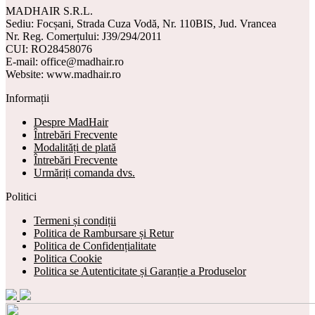
MADHAIR S.R.L.
Sediu: Focșani, Strada Cuza Vodă, Nr. 110BIS, Jud. Vrancea
Nr. Reg. Comerțului: J39/294/2011
CUI: RO28458076
E-mail: office@madhair.ro
Website: www.madhair.ro
Informații
Despre MadHair
Întrebări Frecvente
Modalități de plată
Întrebări Frecvente
Urmăriți comanda dvs.
Politici
Termeni și condiții
Politica de Rambursare și Retur
Politica de Confidențialitate
Politica Cookie
Politica se Autenticitate și Garanție a Produselor