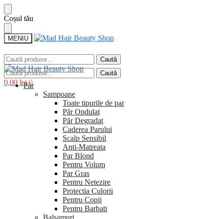
Sari
Sari
Coșul tău
la
la
navigare
conținut
MENIU
Caută
Caută
după:
Caută
Caută
după:
0,00
lei
0
Păr
Sampoane
Toate tipurile de par
Păr Ondulat
Păr Degradat
Caderea Parului
Scalp Sensibil
Anti-Matreata
Par Blond
Pentru Volum
Par Gras
Pentru Netezire
Protectia Culorii
Pentru Copii
Pentru Barbati
Balsamuri