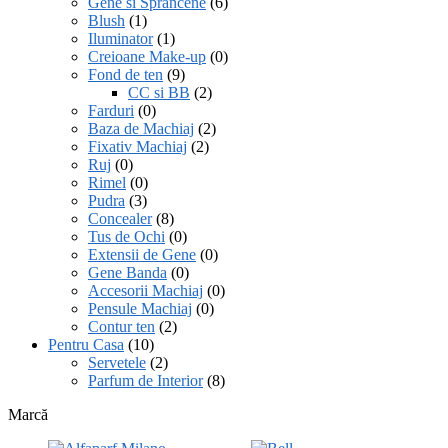
Gene si Sprancene
(6)
Blush
(1)
Iluminator
(1)
Creioane Make-up
(0)
Fond de ten
(9)
CC si BB
(2)
Farduri
(0)
Baza de Machiaj
(2)
Fixativ Machiaj
(2)
Ruj
(0)
Rimel
(0)
Pudra
(3)
Concealer
(8)
Tus de Ochi
(0)
Extensii de Gene
(0)
Gene Banda
(0)
Accesorii Machiaj
(0)
Pensule Machiaj
(0)
Contur ten
(2)
Pentru Casa
(10)
Servetele
(2)
Parfum de Interior
(8)
Marcă