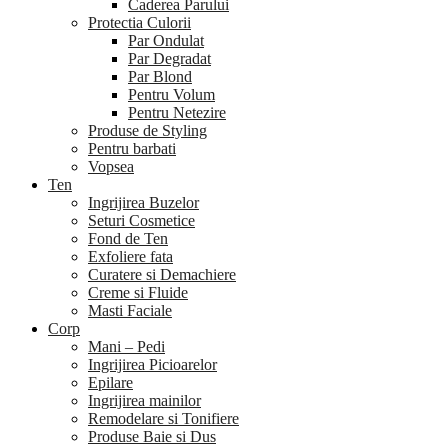
Caderea Parului
Protectia Culorii
Par Ondulat
Par Degradat
Par Blond
Pentru Volum
Pentru Netezire
Produse de Styling
Pentru barbati
Vopsea
Ten
Ingrijirea Buzelor
Seturi Cosmetice
Fond de Ten
Exfoliere fata
Curatere si Demachiere
Creme si Fluide
Masti Faciale
Corp
Mani – Pedi
Ingrijirea Picioarelor
Epilare
Ingrijirea mainilor
Remodelare si Tonifiere
Produse Baie si Dus