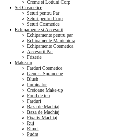
Creme si Lotiuni Corp
Set Cosmetice
Seturi pentru Par
Seturi pentru Corp
Seturi Cosmetice
Echipamente si Accesorii
Echipamente pentru par
Echipamente Manichiura
Echipamente Cosmetica
Accesorii Par
Frizerie
Make-up
Farduri Cosmetice
Gene si Sprancene
Blush
Iluminator
Creioane Make-up
Fond de ten
Farduri
Baza de Machiaj
Baza de Machiaj
Fixativ Machiaj
Ruj
Rimel
Pudra