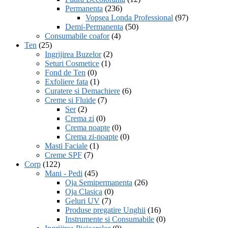
Permanenta
(236)
Vopsea Londa Professional
(97)
Demi-Permanenta
(50)
Consumabile coafor
(4)
Ten
(25)
Ingrijirea Buzelor
(2)
Seturi Cosmetice
(1)
Fond de Ten
(0)
Exfoliere fata
(1)
Curatere si Demachiere
(6)
Creme si Fluide
(7)
Ser
(2)
Crema zi
(0)
Crema noapte
(0)
Crema zi-noapte
(0)
Masti Faciale
(1)
Creme SPF
(7)
Corp
(122)
Mani - Pedi
(45)
Oja Semipermanenta
(26)
Oja Clasica
(0)
Geluri UV
(7)
Produse pregatire Unghii
(16)
Instrumente si Consumabile
(0)