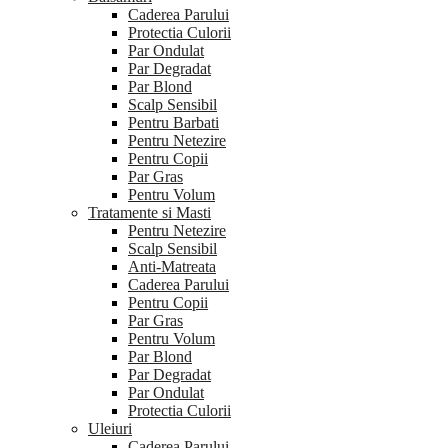
Caderea Parului
Protectia Culorii
Par Ondulat
Par Degradat
Par Blond
Scalp Sensibil
Pentru Barbati
Pentru Netezire
Pentru Copii
Par Gras
Pentru Volum
Tratamente si Masti
Pentru Netezire
Scalp Sensibil
Anti-Matreata
Caderea Parului
Pentru Copii
Par Gras
Pentru Volum
Par Blond
Par Degradat
Par Ondulat
Protectia Culorii
Uleiuri
Caderea Parului