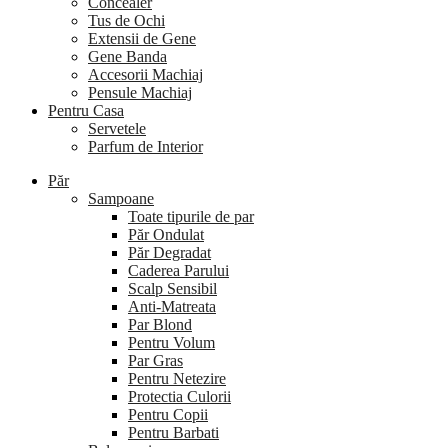
Concealer
Tus de Ochi
Extensii de Gene
Gene Banda
Accesorii Machiaj
Pensule Machiaj
Pentru Casa
Servetele
Parfum de Interior
Păr
Sampoane
Toate tipurile de par
Păr Ondulat
Păr Degradat
Caderea Parului
Scalp Sensibil
Anti-Matreata
Par Blond
Pentru Volum
Par Gras
Pentru Netezire
Protectia Culorii
Pentru Copii
Pentru Barbati