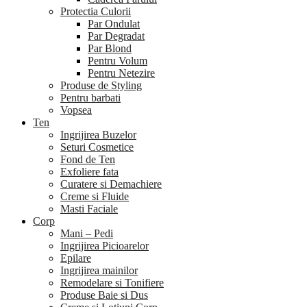
Protectia Culorii
Par Ondulat
Par Degradat
Par Blond
Pentru Volum
Pentru Netezire
Produse de Styling
Pentru barbati
Vopsea
Ten
Ingrijirea Buzelor
Seturi Cosmetice
Fond de Ten
Exfoliere fata
Curatere si Demachiere
Creme si Fluide
Masti Faciale
Corp
Mani – Pedi
Ingrijirea Picioarelor
Epilare
Ingrijirea mainilor
Remodelare si Tonifiere
Produse Baie si Dus