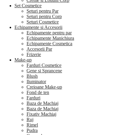
Creme si Lotiuni Corp
Set Cosmetice
Seturi pentru Par
Seturi pentru Corp
Seturi Cosmetice
Echipamente si Accesorii
Echipamente pentru par
Echipamente Manichiura
Echipamente Cosmetica
Accesorii Par
Frizerie
Make-up
Farduri Cosmetice
Gene si Sprancene
Blush
Iluminator
Creioane Make-up
Fond de ten
Farduri
Baza de Machiaj
Baza de Machiaj
Fixativ Machiaj
Ruj
Rimel
Pudra