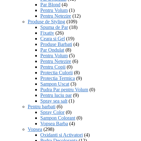
Par Blond
(4)
Pentru Volum
(1)
Pentru Netezire
(12)
Produse de Styling
(109)
Spuma de Par
(18)
Fixativ
(26)
Ceara si Gel
(19)
Produse Barbati
(4)
Par Ondulat
(8)
Pentru Volum
(5)
Pentru Netezire
(6)
Pentru Copii
(0)
Protectia Culorii
(8)
Protectia Termica
(9)
Sampon Uscat
(3)
Pudra Par pentru Volum
(0)
Pentru luciu par
(9)
Spray sea salt
(1)
Pentru barbati
(6)
Spray Color
(0)
Sampon Colorant
(0)
Vopsea Barba
(4)
Vopsea
(298)
Oxidanti si Activatori
(4)
Pudra Decoloranta
(12)