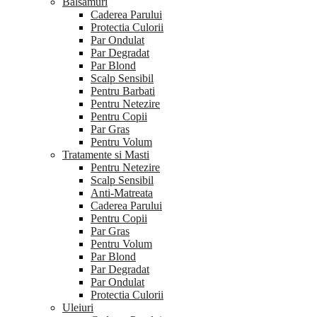
Balsamuri
Caderea Parului
Protectia Culorii
Par Ondulat
Par Degradat
Par Blond
Scalp Sensibil
Pentru Barbati
Pentru Netezire
Pentru Copii
Par Gras
Pentru Volum
Tratamente si Masti
Pentru Netezire
Scalp Sensibil
Anti-Matreata
Caderea Parului
Pentru Copii
Par Gras
Pentru Volum
Par Blond
Par Degradat
Par Ondulat
Protectia Culorii
Uleiuri