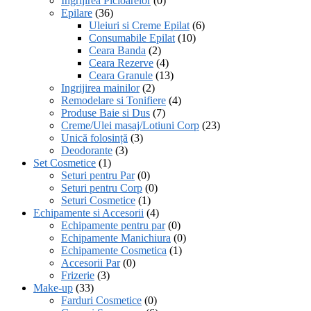
Ingrijirea Picioarelor
(0)
Epilare
(36)
Uleiuri si Creme Epilat
(6)
Consumabile Epilat
(10)
Ceara Banda
(2)
Ceara Rezerve
(4)
Ceara Granule
(13)
Ingrijirea mainilor
(2)
Remodelare si Tonifiere
(4)
Produse Baie si Dus
(7)
Creme/Ulei masaj/Lotiuni Corp
(23)
Unică folosință
(3)
Deodorante
(3)
Set Cosmetice
(1)
Seturi pentru Par
(0)
Seturi pentru Corp
(0)
Seturi Cosmetice
(1)
Echipamente si Accesorii
(4)
Echipamente pentru par
(0)
Echipamente Manichiura
(0)
Echipamente Cosmetica
(1)
Accesorii Par
(0)
Frizerie
(3)
Make-up
(33)
Farduri Cosmetice
(0)