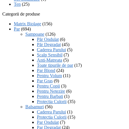
Ten
(25)
Categorii de produse
Matrix Biolage
(156)
Par
(694)
Sampoane
(126)
Păr Ondulat
(6)
Păr Degradat
(45)
Caderea Parului
(5)
Scalp Sensibil
(7)
Anti-Matreata
(5)
Toate tipurile de par
(17)
Par Blond
(24)
Pentru Volum
(11)
Par Gras
(9)
Pentru Copii
(3)
Pentru Netezire
(6)
Pentru Barbati
(1)
Protectia Culorii
(35)
Balsamuri
(56)
Caderea Parului
(1)
Protectia Culorii
(15)
Par Ondulat
(7)
Par Degradat
(24)