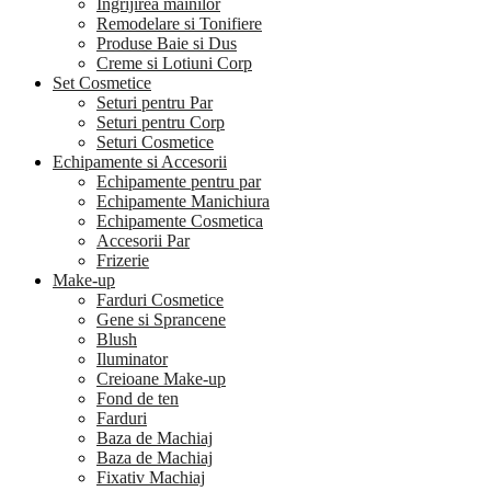
Ingrijirea mainilor
Remodelare si Tonifiere
Produse Baie si Dus
Creme si Lotiuni Corp
Set Cosmetice
Seturi pentru Par
Seturi pentru Corp
Seturi Cosmetice
Echipamente si Accesorii
Echipamente pentru par
Echipamente Manichiura
Echipamente Cosmetica
Accesorii Par
Frizerie
Make-up
Farduri Cosmetice
Gene si Sprancene
Blush
Iluminator
Creioane Make-up
Fond de ten
Farduri
Baza de Machiaj
Baza de Machiaj
Fixativ Machiaj