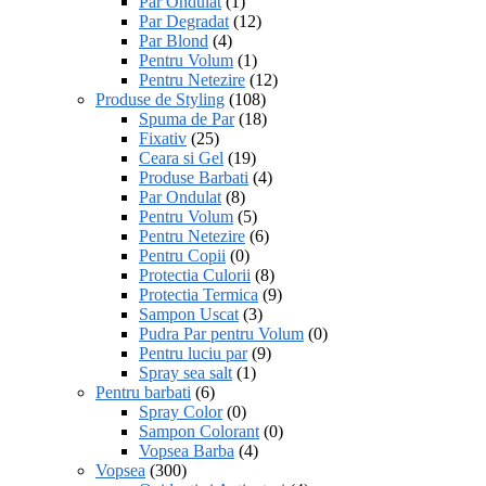
Par Ondulat
(1)
Par Degradat
(12)
Par Blond
(4)
Pentru Volum
(1)
Pentru Netezire
(12)
Produse de Styling
(108)
Spuma de Par
(18)
Fixativ
(25)
Ceara si Gel
(19)
Produse Barbati
(4)
Par Ondulat
(8)
Pentru Volum
(5)
Pentru Netezire
(6)
Pentru Copii
(0)
Protectia Culorii
(8)
Protectia Termica
(9)
Sampon Uscat
(3)
Pudra Par pentru Volum
(0)
Pentru luciu par
(9)
Spray sea salt
(1)
Pentru barbati
(6)
Spray Color
(0)
Sampon Colorant
(0)
Vopsea Barba
(4)
Vopsea
(300)