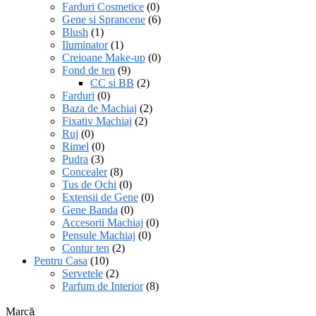
Farduri Cosmetice
(0)
Gene si Sprancene
(6)
Blush
(1)
Iluminator
(1)
Creioane Make-up
(0)
Fond de ten
(9)
CC si BB
(2)
Farduri
(0)
Baza de Machiaj
(2)
Fixativ Machiaj
(2)
Ruj
(0)
Rimel
(0)
Pudra
(3)
Concealer
(8)
Tus de Ochi
(0)
Extensii de Gene
(0)
Gene Banda
(0)
Accesorii Machiaj
(0)
Pensule Machiaj
(0)
Contur ten
(2)
Pentru Casa
(10)
Servetele
(2)
Parfum de Interior
(8)
Marcă