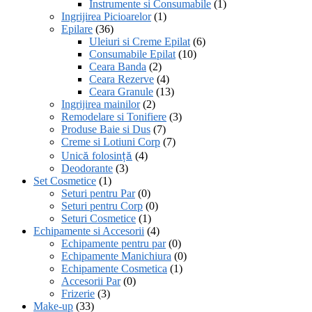
Instrumente si Consumabile
(1)
Ingrijirea Picioarelor
(1)
Epilare
(36)
Uleiuri si Creme Epilat
(6)
Consumabile Epilat
(10)
Ceara Banda
(2)
Ceara Rezerve
(4)
Ceara Granule
(13)
Ingrijirea mainilor
(2)
Remodelare si Tonifiere
(3)
Produse Baie si Dus
(7)
Creme si Lotiuni Corp
(7)
Unică folosință
(4)
Deodorante
(3)
Set Cosmetice
(1)
Seturi pentru Par
(0)
Seturi pentru Corp
(0)
Seturi Cosmetice
(1)
Echipamente si Accesorii
(4)
Echipamente pentru par
(0)
Echipamente Manichiura
(0)
Echipamente Cosmetica
(1)
Accesorii Par
(0)
Frizerie
(3)
Make-up
(33)