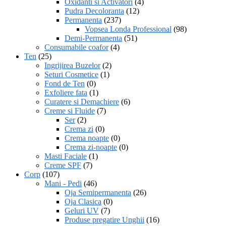
Oxidanti si Activatori
(4)
Pudra Decoloranta
(12)
Permanenta
(237)
Vopsea Londa Professional
(98)
Demi-Permanenta
(51)
Consumabile coafor
(4)
Ten
(25)
Ingrijirea Buzelor
(2)
Seturi Cosmetice
(1)
Fond de Ten
(0)
Exfoliere fata
(1)
Curatere si Demachiere
(6)
Creme si Fluide
(7)
Ser
(2)
Crema zi
(0)
Crema noapte
(0)
Crema zi-noapte
(0)
Masti Faciale
(1)
Creme SPF
(7)
Corp
(107)
Mani - Pedi
(46)
Oja Semipermanenta
(26)
Oja Clasica
(0)
Geluri UV
(7)
Produse pregatire Unghii
(16)