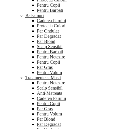
Pentru Copii
Pentru Barbati
Balsamuri
Caderea Parului
Protectia Culorii
Par Ondulat
Par Degradat
Par Blond
Scalp Sensibil
Pentru Barbati
Pentru Netezire
Pentru Copii
Par Gras
Pentru Volum
Tratamente si Masti
Pentru Netezire
Scalp Sensibil
Anti-Matreata
Caderea Parului
Pentru Copii
Par Gras
Pentru Volum
Par Blond
Par Degradat