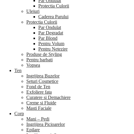
Par Ondulat
Protectia Culorii
Uleiuri
Caderea Parului
Protectia Culorii
Par Ondulat
Par Degradat
Par Blond
Pentru Volum
Pentru Netezire
Produse de Styling
Pentru barbati
Vopsea
Ten
Ingrijirea Buzelor
Seturi Cosmetice
Fond de Ten
Exfoliere fata
Curatere si Demachiere
Creme si Fluide
Masti Faciale
Corp
Mani – Pedi
Ingrijirea Picioarelor
Epilare