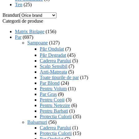
Ten
(25)
Branduri
Categorii de produse
Matrix Biolage
(156)
Par
(697)
Sampoane
(127)
Păr Ondulat
(7)
Păr Degradat
(45)
Caderea Parului
(5)
Scalp Sensibil
(7)
Anti-Matreata
(5)
Toate tipurile de par
(17)
Par Blond
(24)
Pentru Volum
(11)
Par Gras
(9)
Pentru Copii
(3)
Pentru Netezire
(6)
Pentru Barbati
(1)
Protectia Culorii
(35)
Balsamuri
(56)
Caderea Parului
(1)
Protectia Culorii
(15)
Par Ondulat
(7)