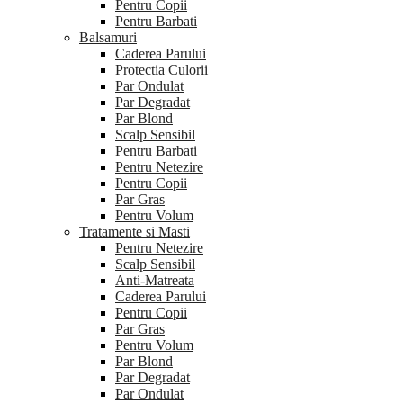
Pentru Copii
Pentru Barbati
Balsamuri
Caderea Parului
Protectia Culorii
Par Ondulat
Par Degradat
Par Blond
Scalp Sensibil
Pentru Barbati
Pentru Netezire
Pentru Copii
Par Gras
Pentru Volum
Tratamente si Masti
Pentru Netezire
Scalp Sensibil
Anti-Matreata
Caderea Parului
Pentru Copii
Par Gras
Pentru Volum
Par Blond
Par Degradat
Par Ondulat