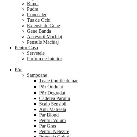
Rimel
Pudra
Concealer
Tus de Ochi
Extensii de Gene
Gene Banda
Accesorii Machiaj
Pensule Machiaj
Pentru Casa
Servetele
Parfum de Interior
Păr
Sampoane
Toate tipurile de par
Păr Ondulat
Păr Degradat
Caderea Parului
Scalp Sensibil
Anti-Matreata
Par Blond
Pentru Volum
Par Gras
Pentru Netezire
Protectia Culorii