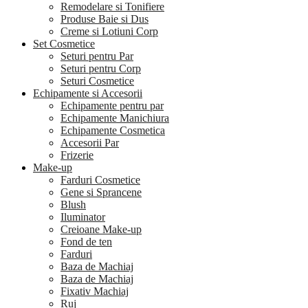
Remodelare si Tonifiere
Produse Baie si Dus
Creme si Lotiuni Corp
Set Cosmetice
Seturi pentru Par
Seturi pentru Corp
Seturi Cosmetice
Echipamente si Accesorii
Echipamente pentru par
Echipamente Manichiura
Echipamente Cosmetica
Accesorii Par
Frizerie
Make-up
Farduri Cosmetice
Gene si Sprancene
Blush
Iluminator
Creioane Make-up
Fond de ten
Farduri
Baza de Machiaj
Baza de Machiaj
Fixativ Machiaj
Ruj