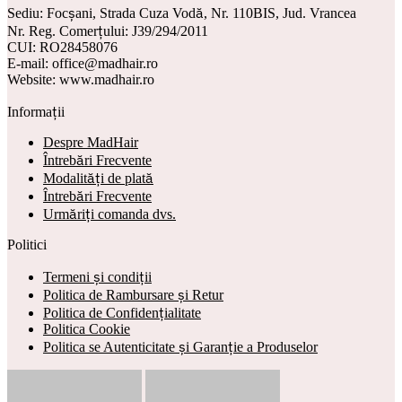
Sediu: Focșani, Strada Cuza Vodă, Nr. 110BIS, Jud. Vrancea
Nr. Reg. Comerțului: J39/294/2011
CUI: RO28458076
E-mail: office@madhair.ro
Website: www.madhair.ro
Informații
Despre MadHair
Întrebări Frecvente
Modalități de plată
Întrebări Frecvente
Urmăriți comanda dvs.
Politici
Termeni și condiții
Politica de Rambursare și Retur
Politica de Confidențialitate
Politica Cookie
Politica se Autenticitate și Garanție a Produselor