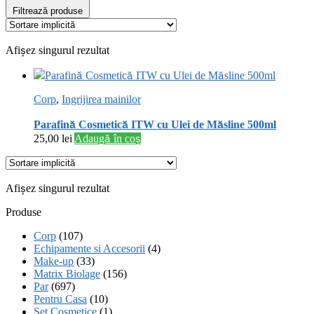
Filtrează produse
Afișez singurul rezultat
Corp
,
Ingrijirea mainilor
Parafină Cosmetică ITW cu Ulei de Măsline 500ml
25,00
lei
Adaugă în coș
Afișez singurul rezultat
Produse
Corp
(107)
Echipamente si Accesorii
(4)
Make-up
(33)
Matrix Biolage
(156)
Par
(697)
Pentru Casa
(10)
Set Cosmetice
(1)