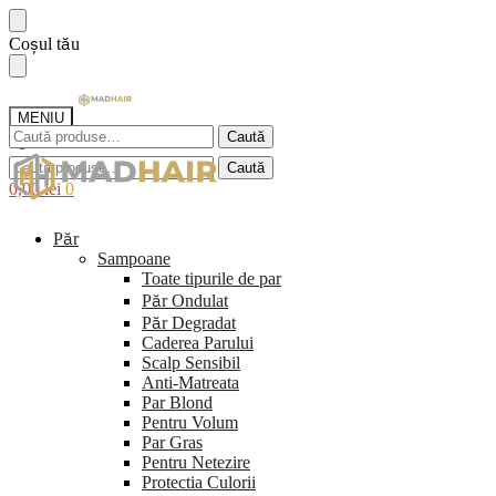
Sari
Sari
Coșul tău
la
la
navigare
conținut
MENIU
Caută
Caută
după:
Caută
Caută
după:
0,00
lei
0
Păr
Sampoane
Toate tipurile de par
Păr Ondulat
Păr Degradat
Caderea Parului
Scalp Sensibil
Anti-Matreata
Par Blond
Pentru Volum
Par Gras
Pentru Netezire
Protectia Culorii