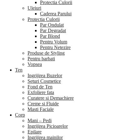
Protectia Culorii
Uleiuri
Caderea Parului
Protectia Culorii
Par Ondulat
Par Degradat
Par Blond
Pentru Volum
Pentru Netezire
Produse de Styling
Pentru barbati
Vopsea
Ten
Ingrijirea Buzelor
Seturi Cosmetice
Fond de Ten
Exfoliere fata
Curatere si Demachiere
Creme si Fluide
Masti Faciale
Corp
Mani – Pedi
Ingrijirea Picioarelor
Epilare
Ingrijirea mainilor