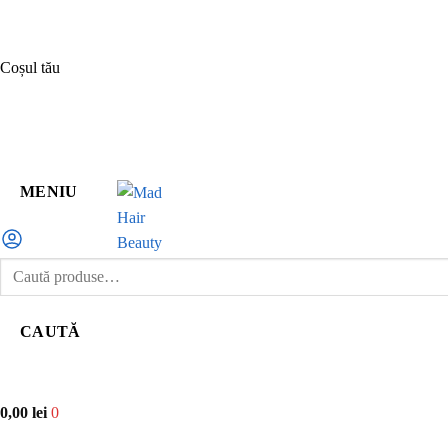
Sari
Sari
Coșul tău
la
la
navigare
conținut
MENIU
Caută
după:
CAUTĂ
0,00
lei
0