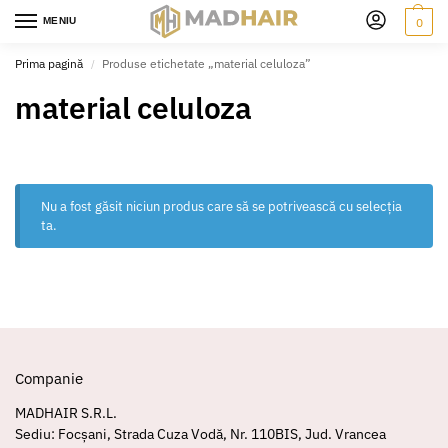
MENIU
0
Prima pagină
Produse etichetate „material celuloza”
/
material celuloza
Nu a fost găsit niciun produs care să se potrivească cu selecția
ta.
Companie
MADHAIR S.R.L.
Sediu: Focșani, Strada Cuza Vodă, Nr. 110BIS, Jud. Vrancea