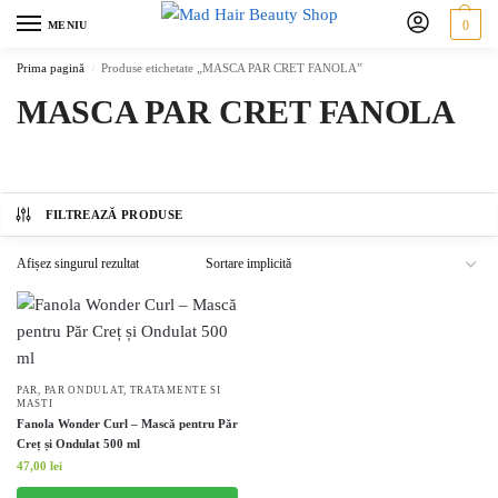
0
MENIU
Prima pagină
/
Produse etichetate „MASCA PAR CRET FANOLA”
MASCA PAR CRET FANOLA
FILTREAZĂ PRODUSE
Afișez singurul rezultat
PAR
,
PAR ONDULAT
,
TRATAMENTE SI
MASTI
Fanola Wonder Curl – Mască pentru Păr
Creț și Ondulat 500 ml
47,00
lei