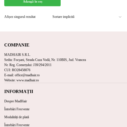
Adaugă în coș
Afișez singurul rezultat
COMPANIE
MADHAIR S.R.L.
Sediu: Focșani, Strada Cuza Vodă, Nr. 110BIS, Jud. Vrancea
Nr. Reg. Comerțului: J39/294/2011
CUI: RO28458076
E-mail: office@madhair.ro
Website: www.madhair.ro
INFORMAȚII
Despre MadHair
Întrebări Frecvente
Modalități de plată
Întrebări Frecvente