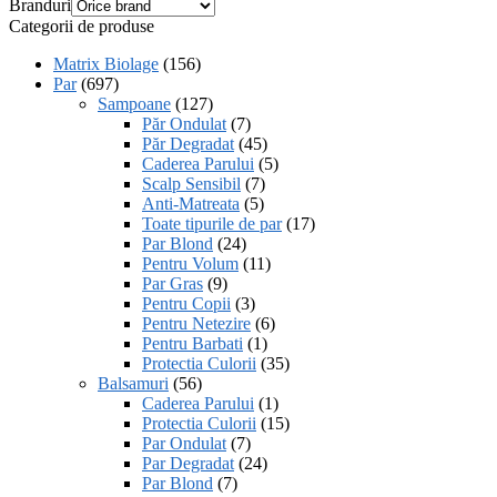
Branduri
Categorii de produse
Matrix Biolage
(156)
Par
(697)
Sampoane
(127)
Păr Ondulat
(7)
Păr Degradat
(45)
Caderea Parului
(5)
Scalp Sensibil
(7)
Anti-Matreata
(5)
Toate tipurile de par
(17)
Par Blond
(24)
Pentru Volum
(11)
Par Gras
(9)
Pentru Copii
(3)
Pentru Netezire
(6)
Pentru Barbati
(1)
Protectia Culorii
(35)
Balsamuri
(56)
Caderea Parului
(1)
Protectia Culorii
(15)
Par Ondulat
(7)
Par Degradat
(24)
Par Blond
(7)