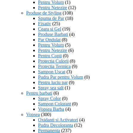
Pentru Volum
(1)
Pentru Netezire
(12)
Produse de Styling
(108)
Spuma de Par
(18)
Fixativ
(25)
Ceara si Gel
(19)
Produse Barbati
(4)
Par Ondulat
(8)
Pentru Volum
(5)
Pentru Netezire
(6)
Pentru Copii
(0)
Protectia Culorii
(8)
Protectia Termica
(9)
Sampon Uscat
(3)
Pudra Par pentru Volum
(0)
Pentru luciu par
(9)
Spray sea salt
(1)
Pentru barbati
(6)
Spray Color
(0)
Sampon Colorant
(0)
Vopsea Barba
(4)
Vopsea
(300)
Oxidanti si Activatori
(4)
Pudra Decoloranta
(12)
Permanenta
(237)