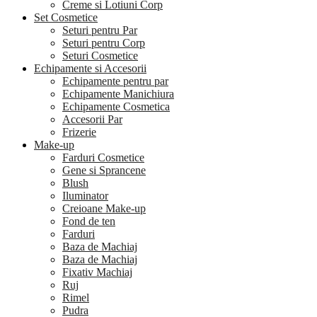
Creme si Lotiuni Corp
Set Cosmetice
Seturi pentru Par
Seturi pentru Corp
Seturi Cosmetice
Echipamente si Accesorii
Echipamente pentru par
Echipamente Manichiura
Echipamente Cosmetica
Accesorii Par
Frizerie
Make-up
Farduri Cosmetice
Gene si Sprancene
Blush
Iluminator
Creioane Make-up
Fond de ten
Farduri
Baza de Machiaj
Baza de Machiaj
Fixativ Machiaj
Ruj
Rimel
Pudra