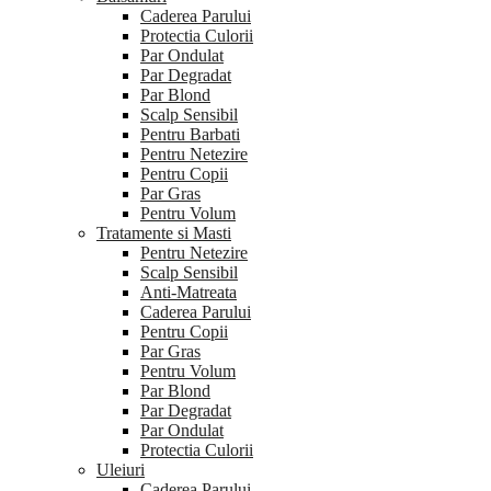
Caderea Parului
Protectia Culorii
Par Ondulat
Par Degradat
Par Blond
Scalp Sensibil
Pentru Barbati
Pentru Netezire
Pentru Copii
Par Gras
Pentru Volum
Tratamente si Masti
Pentru Netezire
Scalp Sensibil
Anti-Matreata
Caderea Parului
Pentru Copii
Par Gras
Pentru Volum
Par Blond
Par Degradat
Par Ondulat
Protectia Culorii
Uleiuri
Caderea Parului