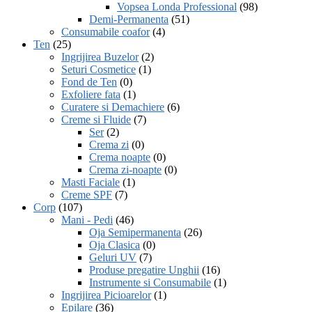
Vopsea Londa Professional
(98)
Demi-Permanenta
(51)
Consumabile coafor
(4)
Ten
(25)
Ingrijirea Buzelor
(2)
Seturi Cosmetice
(1)
Fond de Ten
(0)
Exfoliere fata
(1)
Curatere si Demachiere
(6)
Creme si Fluide
(7)
Ser
(2)
Crema zi
(0)
Crema noapte
(0)
Crema zi-noapte
(0)
Masti Faciale
(1)
Creme SPF
(7)
Corp
(107)
Mani - Pedi
(46)
Oja Semipermanenta
(26)
Oja Clasica
(0)
Geluri UV
(7)
Produse pregatire Unghii
(16)
Instrumente si Consumabile
(1)
Ingrijirea Picioarelor
(1)
Epilare
(36)