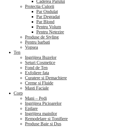
Caderea Parului
Protectia Culorii
Par Ondulat
Par Degradat
Par Blond
Pentru Volum
Pentru Netezire
Produse de Styling
Pentru barbati
Vopsea
Ten
Ingrijirea Buzelor
Seturi Cosmetice
Fond de Ten
Exfoliere fata
Curatere si Demachiere
Creme si Fluide
Masti Faciale
Corp
Mani – Pedi
Ingrijirea Picioarelor
Epilare
Ingrijirea mainilor
Remodelare si Tonifiere
Produse Baie si Dus