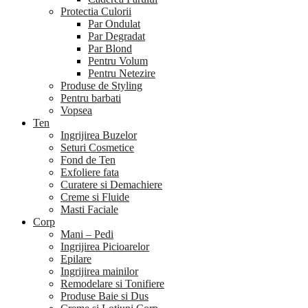
Protectia Culorii
Par Ondulat
Par Degradat
Par Blond
Pentru Volum
Pentru Netezire
Produse de Styling
Pentru barbati
Vopsea
Ten
Ingrijirea Buzelor
Seturi Cosmetice
Fond de Ten
Exfoliere fata
Curatere si Demachiere
Creme si Fluide
Masti Faciale
Corp
Mani – Pedi
Ingrijirea Picioarelor
Epilare
Ingrijirea mainilor
Remodelare si Tonifiere
Produse Baie si Dus