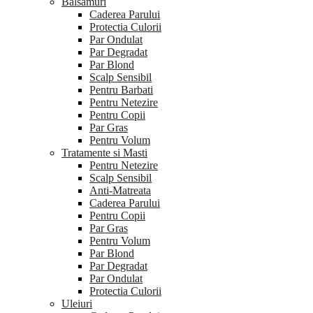
Balsamuri
Caderea Parului
Protectia Culorii
Par Ondulat
Par Degradat
Par Blond
Scalp Sensibil
Pentru Barbati
Pentru Netezire
Pentru Copii
Par Gras
Pentru Volum
Tratamente si Masti
Pentru Netezire
Scalp Sensibil
Anti-Matreata
Caderea Parului
Pentru Copii
Par Gras
Pentru Volum
Par Blond
Par Degradat
Par Ondulat
Protectia Culorii
Uleiuri