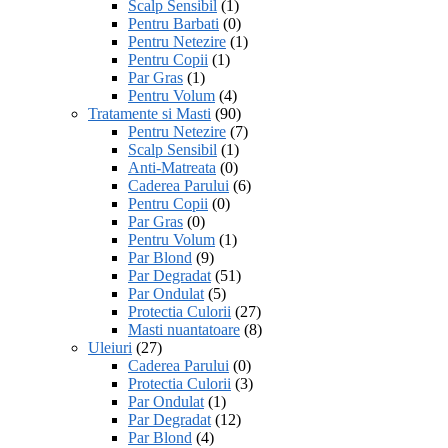
Scalp Sensibil
(1)
Pentru Barbati
(0)
Pentru Netezire
(1)
Pentru Copii
(1)
Par Gras
(1)
Pentru Volum
(4)
Tratamente si Masti
(90)
Pentru Netezire
(7)
Scalp Sensibil
(1)
Anti-Matreata
(0)
Caderea Parului
(6)
Pentru Copii
(0)
Par Gras
(0)
Pentru Volum
(1)
Par Blond
(9)
Par Degradat
(51)
Par Ondulat
(5)
Protectia Culorii
(27)
Masti nuantatoare
(8)
Uleiuri
(27)
Caderea Parului
(0)
Protectia Culorii
(3)
Par Ondulat
(1)
Par Degradat
(12)
Par Blond
(4)