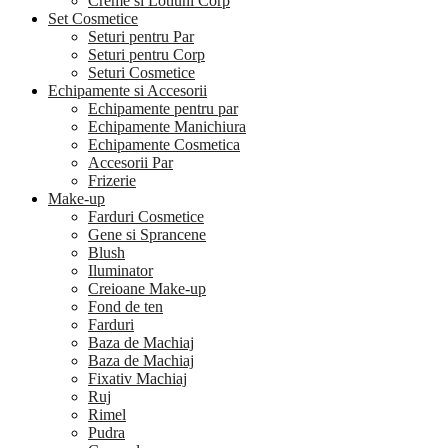
Creme si Lotiuni Corp
Set Cosmetice
Seturi pentru Par
Seturi pentru Corp
Seturi Cosmetice
Echipamente si Accesorii
Echipamente pentru par
Echipamente Manichiura
Echipamente Cosmetica
Accesorii Par
Frizerie
Make-up
Farduri Cosmetice
Gene si Sprancene
Blush
Iluminator
Creioane Make-up
Fond de ten
Farduri
Baza de Machiaj
Baza de Machiaj
Fixativ Machiaj
Ruj
Rimel
Pudra