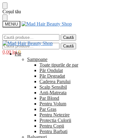
Sari
Sari
Coșul tău
la
la
navigare
conținut
MENIU
Caută
Caută
după:
Caută
Caută
după:
0,00
lei
0
Păr
Sampoane
Toate tipurile de par
Păr Ondulat
Păr Degradat
Caderea Parului
Scalp Sensibil
Anti-Matreata
Par Blond
Pentru Volum
Par Gras
Pentru Netezire
Protectia Culorii
Pentru Copii
Pentru Barbati
Balsamuri