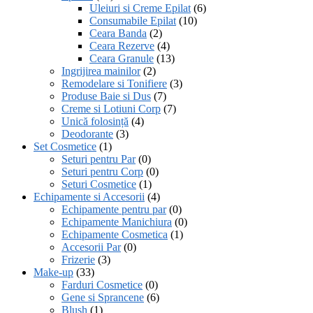
Uleiuri si Creme Epilat
(6)
Consumabile Epilat
(10)
Ceara Banda
(2)
Ceara Rezerve
(4)
Ceara Granule
(13)
Ingrijirea mainilor
(2)
Remodelare si Tonifiere
(3)
Produse Baie si Dus
(7)
Creme si Lotiuni Corp
(7)
Unică folosință
(4)
Deodorante
(3)
Set Cosmetice
(1)
Seturi pentru Par
(0)
Seturi pentru Corp
(0)
Seturi Cosmetice
(1)
Echipamente si Accesorii
(4)
Echipamente pentru par
(0)
Echipamente Manichiura
(0)
Echipamente Cosmetica
(1)
Accesorii Par
(0)
Frizerie
(3)
Make-up
(33)
Farduri Cosmetice
(0)
Gene si Sprancene
(6)
Blush
(1)