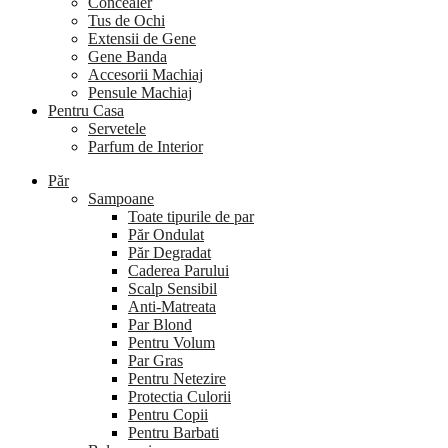
Concealer
Tus de Ochi
Extensii de Gene
Gene Banda
Accesorii Machiaj
Pensule Machiaj
Pentru Casa
Servetele
Parfum de Interior
Păr
Sampoane
Toate tipurile de par
Păr Ondulat
Păr Degradat
Caderea Parului
Scalp Sensibil
Anti-Matreata
Par Blond
Pentru Volum
Par Gras
Pentru Netezire
Protectia Culorii
Pentru Copii
Pentru Barbati