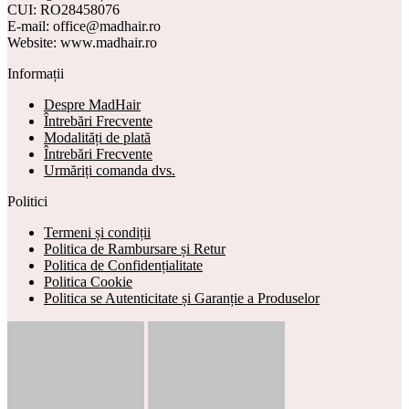
CUI: RO28458076
E-mail: office@madhair.ro
Website: www.madhair.ro
Informații
Despre MadHair
Întrebări Frecvente
Modalități de plată
Întrebări Frecvente
Urmăriți comanda dvs.
Politici
Termeni și condiții
Politica de Rambursare și Retur
Politica de Confidențialitate
Politica Cookie
Politica se Autenticitate și Garanție a Produselor