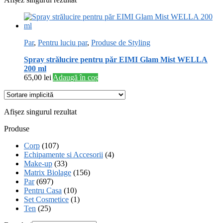
Par
,
Pentru luciu par
,
Produse de Styling
Spray strălucire pentru păr EIMI Glam Mist WELLA
200 ml
65,00
lei
Adaugă în coș
Afișez singurul rezultat
Produse
Corp
(107)
Echipamente si Accesorii
(4)
Make-up
(33)
Matrix Biolage
(156)
Par
(697)
Pentru Casa
(10)
Set Cosmetice
(1)
Ten
(25)