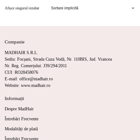
Afișez singurul rezultat
Companie
MADHAIR S.R.L.
Sediu: Focșani, Strada Cuza Vodă, Nr. 110BIS, Jud. Vrancea
Nr. Reg. Comerțului: J39/294/2011
CUI: RO28458076
E-mail: office@madhair.ro
Website: www.madhair.ro
Informații
Despre MadHair
Întrebări Frecvente
Modalități de plată
Întrebări Frecvente