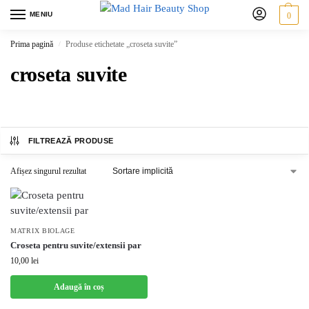
MENIU
0
Prima pagină
Produse etichetate „croseta suvite”
/
croseta suvite
FILTREAZĂ PRODUSE
Afișez singurul rezultat
MATRIX BIOLAGE
Croseta pentru suvite/extensii par
10,00
lei
Adaugă în coș