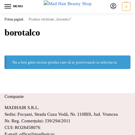
MENIU
0
Prima pagină
Produse etichetate „borotalco”
/
borotalco
Nu a fost găsit niciun produs care să se potrivească cu selecția ta.
Companie
MADHAIR S.R.L.
Sediu: Focșani, Strada Cuza Vodă, Nr. 110BIS, Jud. Vrancea
Nr. Reg. Comerțului: J39/294/2011
CUI: RO28458076
E-mail: office@madhair.ro